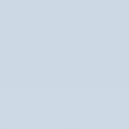
Dołącz do newslettera i odbierz rabat!
+48 22 266 10 01
zadzwoń do nas od poniedziałku do piątku w godz.
8.00-16.00
POLSKA
POLSKA
©
NUTRIDOME PL
2026
ZNAJDŹ ULUBIONY PRODUKT
POPULARNE MARKI
Kosmetyki naturalne
Celloo
Kosmetyki koreańskie
GardenPharm
Kosmetyki z masłem shea
Halier