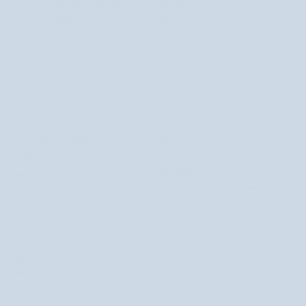
Kremy na przebarwienia twarzy
Mel Skin
Kremy nawilżające do twarzy
Nutridome
Kremy do twarzy
Orphica
Serum z witaminą C
Saint Éternité
Serum nawilżające
Smilebite
Kolagen do picia
Twisty
Biotyna na włosy
Uddo
WYJĄTKOWY MAKE-UP
ZADBAJ O ZDROWIE
Podkłady
Suplementy na skórę, włosy i
paznokcie
Pudry
Suplementy na odchudzanie
Rozświetlacze
Suplementy na odporność
Tusze do rzęs
Suplementy na pamięć
Kredki i eyelinery
Suplementy na oczyszczanie
Kredki do brwi
Suplementy na sprawność fizyczną
Róże
Suplementy na stres i sen
Szminki
Suplementy na układ pokarmowy
Korektory
Suplementy dla mężczyzn