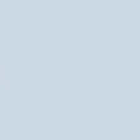
361 recenzji
Krem do cery dojrzałej z kolagenem, kwasem hialuronowym i
witaminą E dla kobiet 50+ Aggie
Regeneruje, odżywia, działa przeciwzmarszczkowo