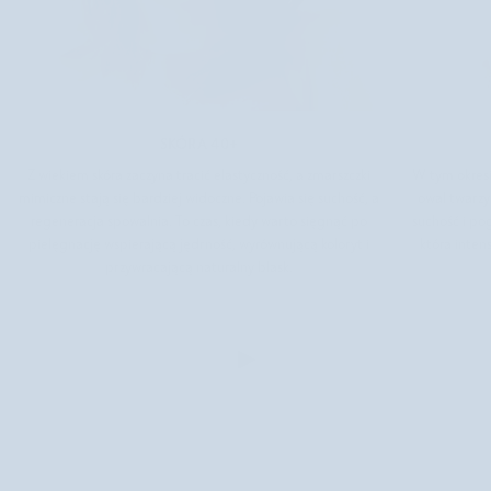
SKÓRA 40+
Z wiekiem skóra zaczyna tracić elastyczność, a zmarszczki
W tym okresie
mimiczne stają się bardziej widoczne. Pojawia się suchość, a
owal twarzy
regeneracja spowalnia. To czas, kiedy warto sięgnąć po
suchość i po
pielęgnację wspierającą jędrność, wyrównującą koloryt i
która inten
przywracającą naturalny blask.