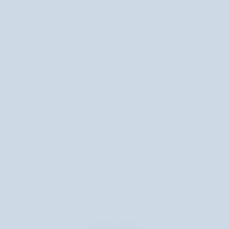
E, kolagen, kwas hialuronowy, olej arganowy i
rycynowy, uzupełnionych o łagodzące
substancje aktywne, które wspierają
codzienny komfort skóry. Kosmetyki Aggie
poprawiają nawilżenie i elastyczność, a także
wzmacniają strukturę skóry i przywracają jej
świeży wygląd.”
dr n. med. Monika Lelonkiewicz
Twórczyni pierwszej w Polsce, techniki w dermatologii estetycznej
Hydrolift® – nici hialuronowe. Specjalizuje się w technikach
regeneracji skóry.
Recenzje klientów
Bądź pierwszym, który napisze recenzję
Napisz recenzję