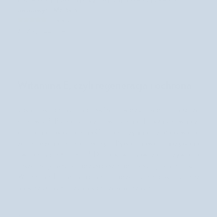
i
o
owocowymi Mel Skin
n
z
ą
66 recenzji
ś
C
40,49 zł
44,99 zł
w
M
i
e
e
l
t
S
l
k
a
Witamina E, czyli regeneracja i ochrona
i
j
n
ą
c
Jakie witaminy na skórę twarzy warto jeszcze
y
stosować? Pamiętaj też o witaminie E. Ona również,
p
podobnie jak witamina C, dobroczynnie działa w walce
e
e
ze starzeniem się skóry. Bywa nawet nazywana
l
„witaminą młodości”! Dodatkowo nawilża, odżywia, a
i
także regeneruje, przyspiesza procesy gojenia i koi.
n
Witamina E chroni ponadto przed utratą wody oraz
g
niekorzystnymi czynnikami zewnętrznymi.
e
n
z
y