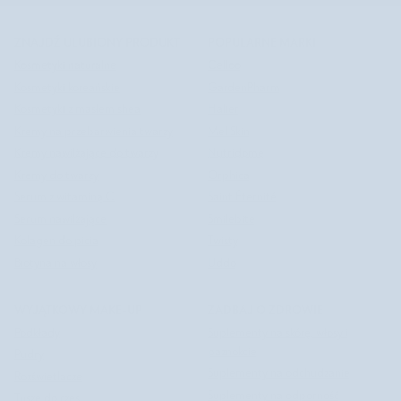
ZNAJDŹ ULUBIONY PRODUKT
POPULARNE MARKI
Kosmetyki naturalne
Celloo
Kosmetyki koreańskie
GardenPharm
Kosmetyki z masłem shea
Halier
Kremy na przebarwienia twarzy
Mel Skin
Kremy nawilżające do twarzy
Nutridome
Kremy do twarzy
Orphica
Serum z witaminą C
Saint Éternité
Serum nawilżające
Smilebite
Kolagen do picia
Twisty
Biotyna na włosy
Uddo
WYJĄTKOWY MAKE-UP
ZADBAJ O ZDROWIE
Podkłady
Suplementy na skórę, włosy i
paznokcie
Pudry
Suplementy na odchudzanie
Rozświetlacze
Suplementy na odporność
Tusze do rzęs