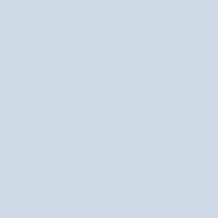
wpływ na skórę – przede wszystkim ujędrnia, spłyca
zmarszczki, a także spowalnia procesy starzenia.
Dodatkowo wycisza trądzik, wyrównuje koloryt i
wzmacnia naczynia krwionośne. Doskonale nadaje się
więc do pielęgnacji różnych rodzajów cer, m.in.
dojrzałej, trądzikowej czy naczynkowej.
Jeśli szukasz właściwości witaminy C, postaw na
polecane produkty, np.:
Nutridome – serum z witaminą C na przebarwienia
– preparat, który powstał specjalnie dla skóry
potrzebującej wyrównania kolorytu i ukojenia;
Mel Skin – rozświetlający krem pod oczy z witaminą
C
– by zapewnić świeże spojrzenie, zmniejszyć
widoczność cieni i rozświetlić;