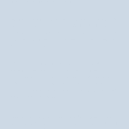
niesamowitych właściwościach.
i
r
d
y
o
t
m
Skoncentrowane serum rewitalizujące do twarzy Mel
ł
e
Skin
zawiera aż 3 witaminy: A, E i C. Dzięki tym
u
s
składnikom nawilża, regeneruje, działa
t
przeciwstarzeniowo oraz sprawia, że skóra wygląda
e
zdrowo i promiennie.
j
i
m
Również podobne połączenie witamin A, E i C
i
zamknięto w małej buteleczce
witaminowego serum
e
s
pod oczy Iossi
. Preparat doskonale działa na delikatną
z
skórę tej okolicy, spłycając zmarszczki i
a
przeciwdziałając powstawaniu nowych, a także
n
zapewniając nawilżenie.
e
j
z
o
Lekki krem do każdego typu cery Uddo
zawiera z kolei
l
spirulinę, która jest bogata m.in. w witaminy A, E, K
e