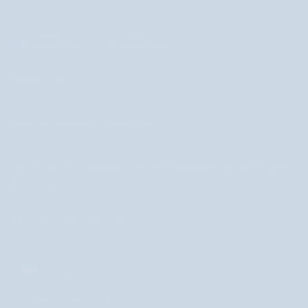
NEWSLETTER
Dołącz do newslettera i odbierz rabat!
+48 22 266 10 01
zadzwoń do nas od poniedziałku do piątku w godz.
8.00-16.00
POLSKA
POLSKA
©
NUTRIDOME PL
2026