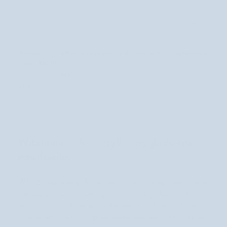
g
u
,
o
l
R
Rewitalizujący eliksir mango energy do cery suchej i pozbawionej
e
e
j
blasku BIOUP
w
e
5 recenzji
i
m
129,00 zł
t
m
a
a
l
c
i
a
z
d
u
Witamina A, czyli wygładzenie i
a
j
m
nawilżenie
ą
i
c
a
y
i
Wśród najlepszych witamin na skórę nie może
e
w
l
zabraknąć też witaminy A – szczególnie w formie
i
i
retinolu. To kolejna substancja, której głównym
t
k
a
działaniem jest to przeciwstarzeniowe! Dodatkowo
s
m