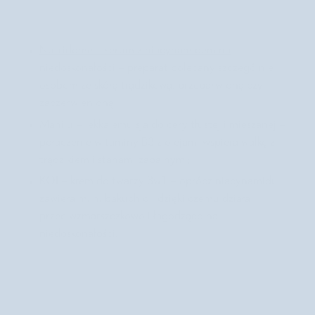
a
z
m
a
Nutridome – serum z niacynamidem na
r
niedoskonałości
– preparat polecany szczególnie
s
osobom ze skórą trądzikową, przebarwioną czy
z
c
zaczerwienioną;
z
Manilu – lekka emulsja do cery tłustej i mieszanej
–
k
i
połączenie witaminy B3 z olejami wspiera walkę z
N
trądzikiem i stanami zapalnymi;
u
KOI – krem do twarzy 3w1 – oprócz niacynamidu
t
r
zawiera m.in. bakuchiol, dzięki czemu działa
i
przeciwzmarszczkowo i łagodząco na
d
niedoskonałości.
o
m
e