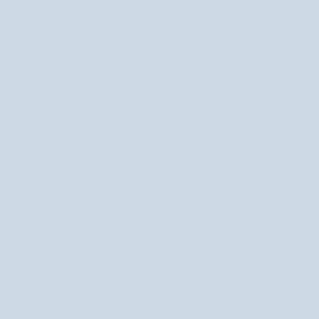
Mel Skin – rozświetlający peeling enzymatyczny
–
zawarte w nim składniki usuwają martwy naskórek,
wygładzają i wyrównują koloryt.