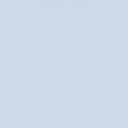
m
M
a
n
i
l
u
L
Lekki krem do twarzy na dzień ze spiruliną i naturalnymi olejami
e
do każdego typu cery Uddo
k
41 recenzji
k
189,00 zł
i
k
r
e
Jakie witaminy na skórę twarzy stosować? W
m
zależności od swoich potrzeb postaw przede
d
wszystkim na witaminy A, E, C i B3! To jedne z
o
najcenniejszych substancji stosowanych w
t
kosmetykach, dzięki którym Twoja cera zachwyci
w
a
promiennym blaskiem.
r
z
y