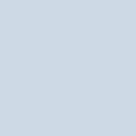
z
y
n
a
n
i
e
d
L
Lekka emulsja do cery tłustej i mieszanej z olejem arganowym i
o
e
s
niacynamidem Manilu
k
k
79,00 zł
k
o
a
n
e
a
m
Najlepsze witaminy na skórę – koktajle
ł
u
o
witaminowe
l
ś
s
c
j
i
Już wiesz, jakie witaminy na cerę sprawdzą się
a
N
najlepiej. Czemu nie połączyć ich dobroczynnych
d
u
właściwości w jeden super produkt? Jeśli szukasz
o
t
c
takiego preparatu, wybierz koktajl witaminowy o
r
e