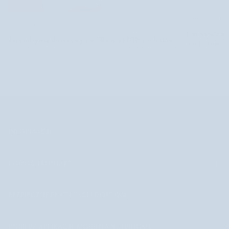
12/05/2026
29/04/2026
Przebarwienia
Jaką odżywkę do rzęs wybrać? Ranking TOP produktów
produktów
INFORMACJE
POMOC I KONTAKT
BEZPIECZNE PŁATNOŚCI I DOSTAWA
POBIERZ APLIKACJĘ MOBILNĄ NUTRIDOME