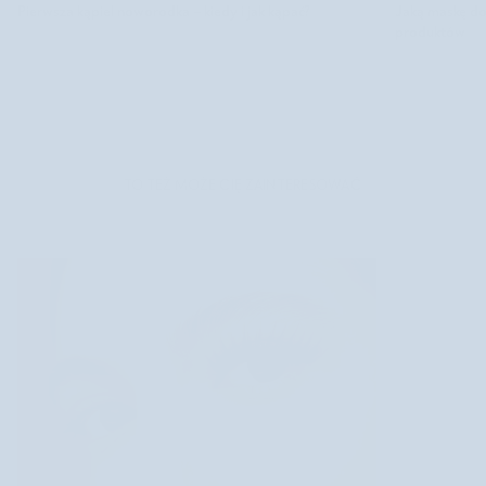
Jaką maskę d
Pierwsza kąpiel noworodka – kiedy i jak kąpać?
y
produktów
p
u
c
e
r
y
U
d
TO TEŻ MOŻE CIĘ ZAINTERESOWAĆ
d
o