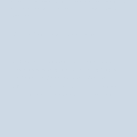
korzystnie wpływa też na usuwanie przebarwień oraz
i
i
regulację wydzielania sebum, a także nawilżenie
r
n
m
naskórka.
ą
a
E
n
d
g
Witaminę A znajdziesz m.in. w kosmetykach:
l
o
a
e
s
n
k
e
ó
r
Orphica – maska w płachcie – połączenie wielu
r
g
y
składników aktywnych, w tym witaminy A, by skóra
y
5
była napięta, gładka i wyraźnie odżywiona;
d
0
o
Nutridome – serum z retinolem 0,9%
– preparat
+
c
A
ujędrniający i odmładzający do stosowania na noc.
e
g
r
g
y
i
s
e
u
c
h
e