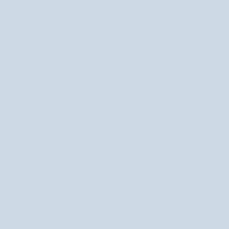
Tę substancję znajdziesz w takich produktach jak:
m
a
t
y
Nutridome – serum z witaminą E i koenzymem Q10
c
z
– zawarte w produkcie składniki mają właściwości
n
odmładzające i silnie nawilżające;
y
d
Aggie – maska z efektem liftingu z witaminą E
–
o
polecana szczególnie do cery dojrzałej, z efektem
t
ujędrnienia w 30 minut;
w
a
BIOUP – rewitalizujący eliksir mango
– preparat
r
przeznaczony przede wszystkim do poszarzałej i
z
zmęczonej skóry.
y
z
k
w
BESTSELLER
a
s
a
m