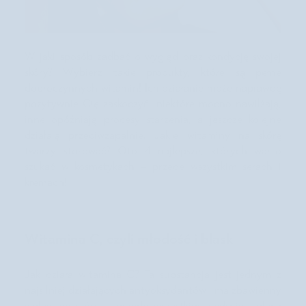
W jaki sposób zadbać o wygląd oraz kondycję swojej
skóry? Wybierz takie produkty, które są pełne
dobroczynnych witamin! Ich działanie może naprawdę
pozytywnie Cię zaskoczyć: niektóre mocno nawilżają,
inne opóźniają procesy starzenia, a jeszcze kolejne
działają przeciwzapalnie. Jakie witaminy na skórę
twarzy stosować? Oto 4 najlepsze, których warto
szukać w kosmetykach – przede wszystkim serach i
kremach!
Witamina C, czyli młodość i blask
Jak działa witamina C? Ta substancja jest jednym z
najsilniej działających antyoksydantów i ma zbawienny