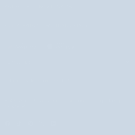
BEZPIECZNE PŁATNOŚCI I DOSTAWA
POBIERZ APLIKACJĘ MOBILNĄ NUTRIDOME
NEWSLETTER
Dołącz do newslettera i odbierz rabat!
+48 22 266 10 01
zadzwoń do nas od poniedziałku do piątku w godz.
8.00-16.00