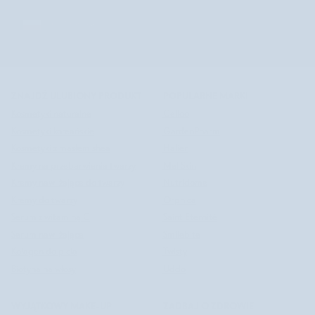
POLSKA
POLSKA
©
NUTRIDOME PL
2026
ZNAJDŹ ULUBIONY PRODUKT
POPULARNE MARKI
Kosmetyki naturalne
Celloo
Kosmetyki koreańskie
GardenPharm
Kosmetyki z masłem shea
Halier
Kremy na przebarwienia twarzy
Mel Skin
Kremy nawilżające do twarzy
Nutridome
Kremy do twarzy
Orphica
Serum z witaminą C
Saint Éternité
Serum nawilżające
Smilebite
Kolagen do picia
Twisty
Biotyna na włosy
Uddo
WYJĄTKOWY MAKE-UP
ZADBAJ O ZDROWIE