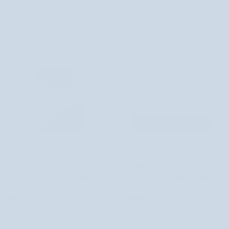
Kapsułki
Kapsułki
Kapsułki dla mężczyzn wspomagające
Kapsułki na libido i potencję z żeń-
dla
na
płodność Parenton GardenPharm 60
szeniem i buzdygankiem naziemnym
mężczyzn
libido
szt.
Viveron GardenPharm 30 kapsułek
wspomagające
i
16 recenzji
15 recenzji
płodność
potencję
139,00 zł
59,00 zł
Parenton
z
GardenPharm
żeń-