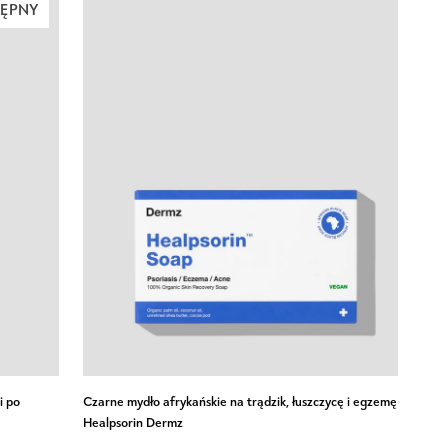
TĘPNY
macadamia,
masłem
shea
i
olejem
z
awokado
Uddo
DODAJ DO KOSZYKA
Czarne
i po
Czarne mydło afrykańskie na trądzik, łuszczycę i egzemę
mydło
Healpsorin Dermz
afrykańskie