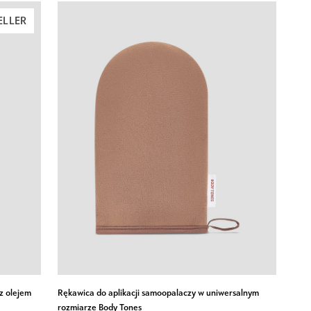
ELLER
DODAJ DO KOSZYKA
Rękawica
 z olejem
Rękawica do aplikacji samoopalaczy w uniwersalnym
do
rozmiarze Body Tones