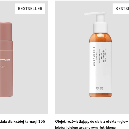
BESTSELLER
BESTS
Olejek
iała dla każdej karnacji 155
Olejek rozświetlający do ciała z efektem glow
rozświetlający
jojoba i olejem arganowym Nutridome