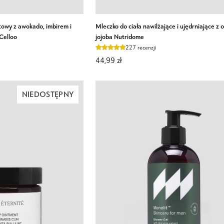
Mleczko
itowy z awokado, imbirem i
Mleczko do ciała nawilżające i ujędrniające z 
do
Celloo
jojoba Nutridome
ciała
227 recenzji
nawilżające
44,99 zł
i
ujędrniające
NIEDOSTĘPNY
z
olejem
jojoba
Nutridome