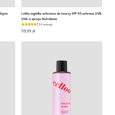
Lekka
olejem
Lekka mgiełka ochronna do twarzy SPF 50 ochrona UVB,
mgiełka
UVA w sprayu Nutridome
ochronna
114 recenzji
do
59,99 zł
twarzy
SPF
50
ochrona
UVB,
UVA
w
sprayu
Nutridome