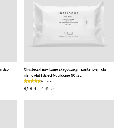
Chusteczki
bardzo
Chusteczki nawilżane z łagodzącym pantenolem dla
nawilżane
niemowląt i dzieci Nutridome 60 szt.
z
41 recenzji
łagodzącym
9,99 zł
14,99 zł
pantenolem
dla
niemowląt
i
dzieci