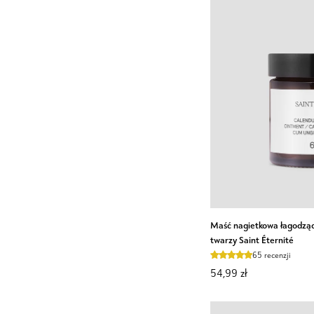
olejem
lnianym
Nutridome
Maść
Maść nagietkowa łagodząc
nagietkowa
twarzy Saint Éternité
łagodząca
65 recenzji
na
54,99 zł
zaczerwienienia
na