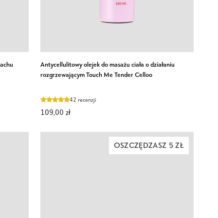
Antycellulitowy
pachu
Antycellulitowy olejek do masażu ciała o działaniu
olejek
rozgrzewającym Touch Me Tender Celloo
do
masażu
42 recenzji
ciała
109,00 zł
o
działaniu
rozgrzewającym
OSZCZĘDZASZ 5 ZŁ
Touch
Me
Tender
Celloo