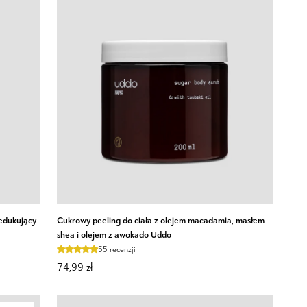
Nutridome
60
szt.
Cukrowy
redukujący
Cukrowy peeling do ciała z olejem macadamia, masłem
peeling
shea i olejem z awokado Uddo
do
55 recenzji
ciała
74,99 zł
z
olejem