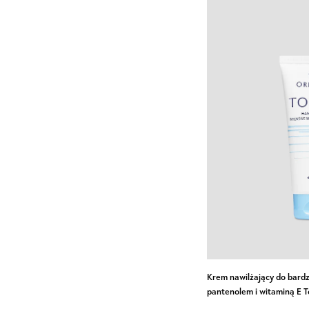
twarzy
Saint
Éternité
Krem
Krem nawilżający do bardz
nawilżający
pantenolem i witaminą E T
do