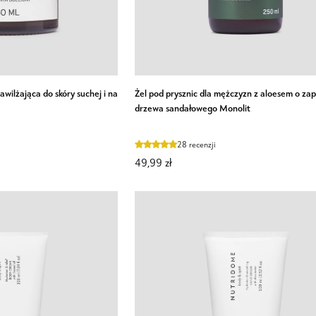
Żel
wilżająca do skóry suchej i na
Żel pod prysznic dla mężczyzn z aloesem o za
pod
drzewa sandałowego Monolit
prysznic
dla
28 recenzji
mężczyzn
49,99 zł
z
aloesem
o
zapachu
drzewa
sandałowego
Monolit