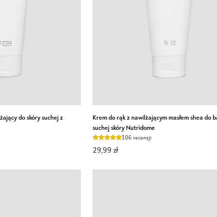
Krem
ający do skóry suchej z
Krem do rąk z nawilżającym masłem shea do 
do
suchej skóry Nutridome
rąk
106 recenzji
z
29,99 zł
nawilżającym
masłem
shea
do
bardzo