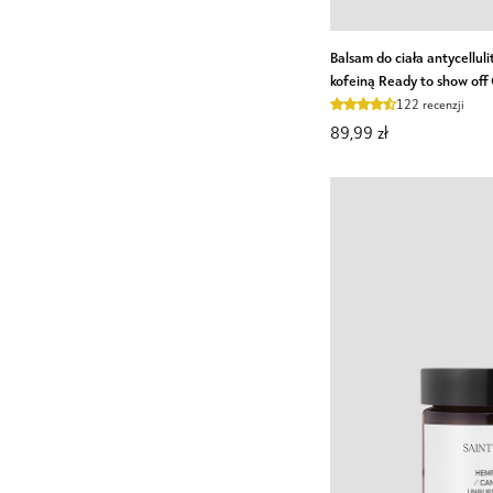
Balsam
Balsam do ciała antycellul
do
kofeiną Ready to show off 
ciała
122 recenzji
antycellulitowy
89,99 zł
z
awokado,
imbirem
i
kofeiną
Ready
to
show
off
Celloo