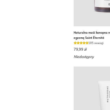
Naturalna
Naturalna maść konopna na
maść
egzemę Saint Éternité
konopna
105 recenzji
nawilżająca
79,99 zł
do
Niedostępny
skóry
suchej
i
na
egzemę
Saint
Éternité