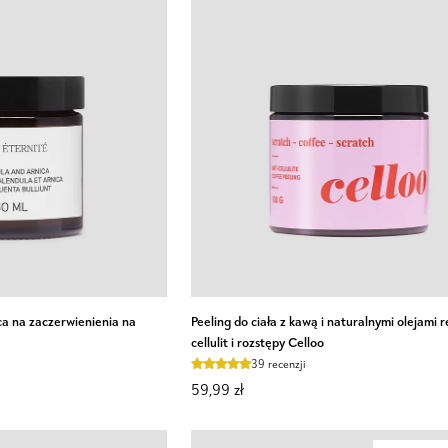
suchej
skóry
Nutridome
Peeling
a na zaczerwienienia na
Peeling do ciała z kawą i naturalnymi olejami 
do
cellulit i rozstępy Celloo
ciała
39 recenzji
z
59,99 zł
kawą
i