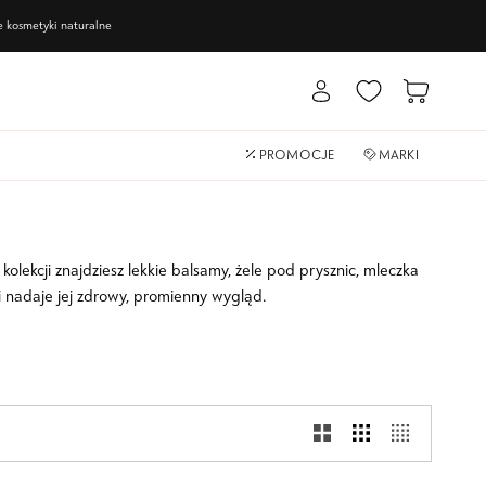
ne
kosmetyki naturalne
Moje
Koszyk
Konto
PROMOCJE
MARKI
olekcji znajdziesz lekkie balsamy, żele pod prysznic, mleczka
i nadaje jej zdrowy, promienny wygląd.