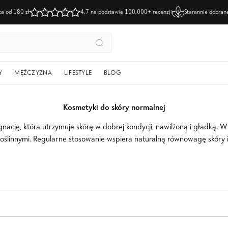
łka
od 180 zł
4,7 na podstawie
100,000+ recenzji
Starannie dobra
Szukaj
Y
MĘŻCZYZNA
LIFESTYLE
BLOG
Kosmetyki do skóry normalnej
ację, która utrzymuje skórę w dobrej kondycji, nawilżoną i gładką. W k
i roślinnymi. Regularne stosowanie wspiera naturalną równowagę skóry 