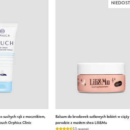
NIEDOS
naturalnymi
olejami
redukujący
cellulit
i
rozstępy
Celloo
Balsam
o suchych rąk z mocznikiem,
Balsam do brodawek sutkowych kobiet w ciąży 
do
ouch Orphica Clinic
porodzie z masłem shea Lili&Mu
brodawek
13 recenzji