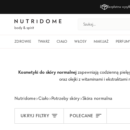
Przejdź
Bezpłatna wysy
do
treści
ZDROWIE
TWARZ
CIAŁO
WŁOSY
MAKIJAŻ
PERFUM
Kosmetyki do skóry normalnej
zapewniają codzienną pielęgn
oraz olejki z witaminami i ekstraktam
Nutridome
›
Ciało
›
Potrzeby skóry
›
Skóra normalna
Sortuj
UKRYJ FILTRY
POLECANE