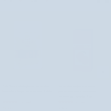
FILTRUJ
SORTUJ
Palo
Naturalny
Palo Santo ekologiczne, naturalne
Naturalny olejek eteryczny
Santo
olejek
kadzidło o bogatym aromacie Kukka
pomarańczowy o cytrusowo-
ekologiczne,
eteryczny
owocowym zapachu Etja
naturalne
pomarańczowy
17 recenzji
2 recenzje
kadzidło
o
39,99 zł
9,50 zł
o
cytrusowo-