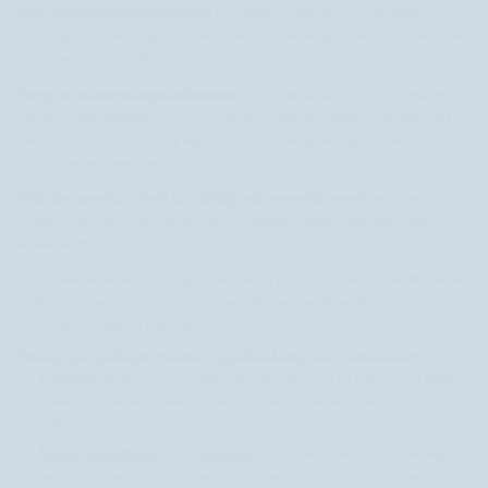
oraz wentylacji pomieszczenia
. Do małych pokoi najlepiej sprawdzą się
lekkie dyfuzory, w dużych salonach świetnie odnajdą się świece zapachowe
lub połączenie kilku form.
Kieruj się własnymi upodobaniami:
cytrusowe zapachy, jak cytryna czy
mandarynka, dodadzą energii i poprawią nastrój, ziołowe nuty, takie jak
lawenda i melisa, sprzyjają wyciszeniu, a drzewne akordy wprowadzają
ciepło i oczyszczają powietrze.
Niektóre produkty mają też funkcję odstraszania owadów
– znajdziesz
tu naturalne olejki i mieszanki, które pomagają ograniczyć obecność
komarów, much czy kleszczy.
Siła i trwałość zapachu zależą od wybranej formy oraz warunków otoczenia
– dzięki aromaterapii możesz z łatwością stworzyć atmosferę relaksu lub
pobudzenia, według własnych potrzeb.
Porady, jak wydłużyć trwałość zapachu i korzystać z odświeżaczy
Dyfuzory:
Regularnie obracaj patyczki, najlepiej co tydzień lub dwa, i
ustaw urządzenie z dala od źródeł ciepła, by zapach rozchodził się
równomiernie.
Świece zapachowe
:
(np.
rzepakowe
lub sojowe)
Podczas pierwszego
palenia pozwól, by cała powierzchnia wosku się rozpuściła. Przed