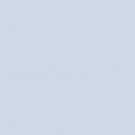
Czy naturalne olejki eteryczne są bezpieczne dla dzieci i zwierząt?
można
Naturalne olejki, na przykład lawendowy czy mandarynkowy,
stosować w niewielkich ilościach w dobrze wentylowanych
pomieszczeniach
. Ważne, aby przechowywać je poza zasięgiem dzieci i
nie dopuszczać do kontaktu (szczególnie olejków cynamonowego i
sosnowego) ze skórą zwierząt. Obserwuj reakcje domowników i pupili po
wprowadzeniu nowego zapachu. Zobacz też
produkty dla zwierząt
dostępne w Nutridome.
Jak używać Palo Santo i kadzideł, by oczyścić przestrzeń?
podpal koniec drewna Palo Santo lub kadzidła,
Aby oczyścić wnętrze,
zdmuchnij płomień i połóż na ceramicznej podstawce
. Dym powinien
swobodnie rozchodzić się po pokoju przez kilka minut. Po zakończeniu
rytuału warto przewietrzyć pomieszczenie dla pełnego efektu świeżości.
Czy naturalne świece zapachowe odstraszają owady?
Świece z dodatkiem olejków takich jak lemongras, cytronella czy cedr
mogą skutecznie ograniczyć obecność komarów i innych insektów
.
Najlepsze efekty daje połączenie świec z repelentowymi mieszankami
olejków w dyfuzorze lub sprayu – to naturalny sposób na ochronę przed
owadami.
Jak przechowywać naturalne olejki eteryczne, by nie traciły aromatu?