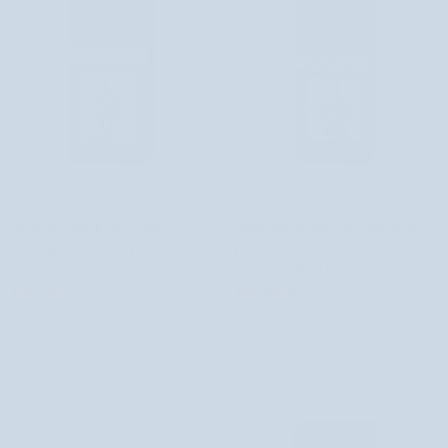
Hhuumm
Naturalny
Naturalny
Naturalny olejek eteryczny
Naturalny olejek eteryczny miętowy
olejek
olejek
lemongrasowy z traw palczatki
pomocny w walce ze stanami
eteryczny
eteryczny
pogiętej Etja
zapalnymi skóry Etja
lemongrasowy
miętowy
3 recenzje
2 recenzje
z
pomocny
11,50 zł
14,50 zł
traw
w
palczatki
walce
pogiętej
ze
OSZCZĘDZASZ 2,60 ZŁ
Etja
stanami
zapalnymi
skóry