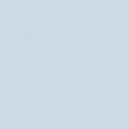
subtelny dodatek do wystroju. Wysoka wydajność sprawia, że możesz
cieszyć się świeżością przez wiele dni.
Produkty Nutridome powstają z poszanowaniem natury i pomagają
stworzyć harmonijną przestrzeń, gdzie można naprawdę wypocząć.
Naturalne i bezpieczne składy odświeżaczy powietrza – co wyróżnia
ofertę Nutridome?
Większość odświeżaczy powietrza Nutridome tworzona jest z
certyfikowanych, biodegradowalnych składników roślinnych. W ofercie
naturalne olejki eteryczne
woski
drewno
ceramikę
znajdziesz
,
,
czy
.
Wszystkie produkty są wegańskie, wolne od parafiny i pestycydów, a ich
receptury są odpowiednie nawet dla alergików i osób ceniących
naturalność. Opakowania, takie jak szklane flakony, powstają z myślą o
środowisku, wspierając ideę ograniczania odpadów.
Dzięki wysokiej zawartości naturalnych olejków zapachy są wyraziste, a
jednocześnie bezpieczne
– potwierdzają to odpowiednie certyfikaty.
Masz pewność, że wybierasz ekologiczne, certyfikowane rozwiązania do
swojego domu.
Rodzaje odświeżaczy powietrza dostępnych w Nutridome