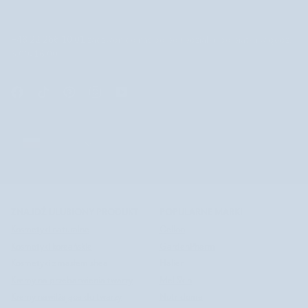
+48 22 266 10 01
zadzwoń do nas od poniedziałku do piątku w godz.
8.00-16.00
POLSKA
POLSKA
©
NUTRIDOME PL
2026
ZNAJDŹ ULUBIONY PRODUKT
POPULARNE MARKI
Kosmetyki naturalne
Celloo
Kosmetyki koreańskie
GardenPharm
Kosmetyki z masłem shea
Halier
Kremy na przebarwienia twarzy
Mel Skin
Kremy nawilżające do twarzy
Nutridome