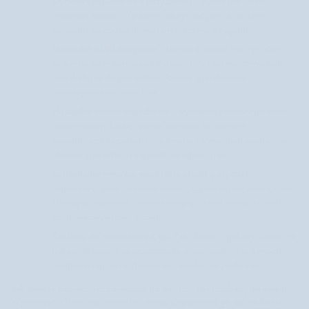
Dyfuzory zapachowe z patyczkami
– dyskretnie i stale
uwalniają zapach. Wystarczy włożyć patyczki do butelki z
olejkami i cieszyć się aromatem przez wiele tygodni.
Naturalne olejki eteryczne
– skoncentrowane esencje, które
sprawdzą się w kominkach, dyfuzorach ultradźwiękowych lub
jako dodatek do porządków. Pozwalają na dowolne
aromatyzowanie powietrza.
Naturalne świece zapachowe
– wykonane z roślinnego wosku i
bawełnianego knota, ręcznie zalewane w szklanych
pojemnikach. Łączą subtelne światło z wyrazistym aromatem,
idealnie sprawdzając się podczas odpoczynku.
Kadzidła (drewienka, wiązki liści, stożki, patyczki)
–
zapachowy rytuał i element relaksu, często wytwarzane ręcznie.
Pomagają wprowadzić aromaterapię do codziennych chwil i
zbudować wyjątkowy klimat.
Zestawy do aromaterapii, np. Palo Santo
– gotowy upominek
lub szybki sposób na oczyszczenie przestrzeni. W zestawach
znajdziesz naturalne drewienka i estetyczne podstawki.
Jak dobrać odświeżacz powietrza do wnętrza i potrzeb użytkownika?
warto dopasować go do wielkości
Wybierając odświeżacz powietrza,