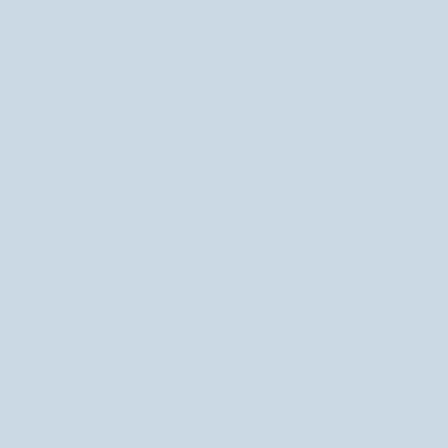
Kremy do twarzy
Orphica
Serum z witaminą C
Saint Éternité
Serum nawilżające
Smilebite
Kolagen do picia
Twisty
Biotyna na włosy
Uddo
WYJĄTKOWY MAKE-UP
ZADBAJ O ZDROWIE
Podkłady
Suplementy na skórę, włosy i
paznokcie
Pudry
Suplementy na odchudzanie
Rozświetlacze
Suplementy na odporność
Tusze do rzęs
Suplementy na pamięć
Kredki i eyelinery
Suplementy na oczyszczanie
Kredki do brwi
Suplementy na sprawność fizyczną
Róże
Suplementy na stres i sen
Szminki
Suplementy na układ pokarmowy
Korektory
Suplementy dla mężczyzn
Bronzery
Witaminy