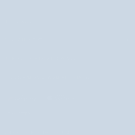
INFORMACJE
POMOC I KONTAKT
BEZPIECZNE PŁATNOŚCI I DOSTAWA
POBIERZ APLIKACJĘ MOBILNĄ NUTRIDOME
NEWSLETTER
Dołącz do newslettera i odbierz rabat!