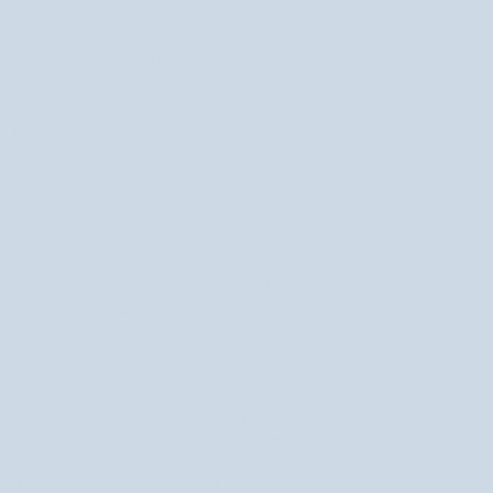
Olejek
Olejek Antykomar - mix naturalnych
Antykomar
olejków eterycznych odstraszających
-
komary Etja
mix
15,00 zł
naturalnych
Niedostępny
olejków
eterycznych
odstraszających
komary
Etja
Odświeżacz powietrza – dlaczego warto mieć go w domu?
to szybki sposób na poprawę atmosfery w
Odświeżacze powietrza
domowych wnętrzach
. Usuwają nieprzyjemne zapachy, wypełniając
pomieszczenia świeżymi, naturalnymi aromatami, a przy tym wpływają
korzystnie na nastrój każdego dnia.
W Nutridome znajdziesz wyłącznie propozycje bazujące na składnikach
trwały
przyjemny zapach
roślinnych, które gwarantują
,
. Sprawdzą się
zarówno w salonie, sypialni, łazience, jak i w miejscu pracy. To świetny
wybór nie tylko dla tych, którzy chcą otulić dom pięknym zapachem, ale
też dla osób traktujących aromat jako element relaksu, aromaterapii lub