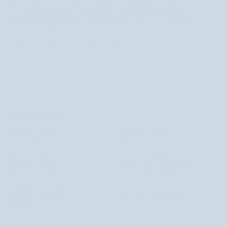
najlepiej trzymać w ciemnych, szczelnych buteleczkach, w
Olejki
temperaturze pokojowej, z dala od słońca
. Takie przechowywanie
pozwala zachować świeżość i intensywność zapachu nawet przez kilka lat,
dzięki czemu każda kropla będzie służyć Ci przez długi czas.
Popularne kategorie
Maseczki z witaminą C
Maseczki w płachcie
Serum z witaminą C
Maseczki w proszku
Kremy odżywcze
Serum nawilżające
Maseczki na trądzik
Serum przeciwzmarszczkowe
Maseczki na wągry
Serum z niacynamidem
Maseczki nawilżające
Serum z retinolem
Maseczki odżywcze
Naturalne masła do ciała
Maseczki w kremie