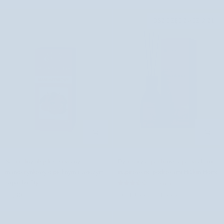
bogatym
owocowym
aromacie
zapachu
OSZCZĘDZASZ 2 ZŁ
Kukka
Etja
Naturalny
Dyfuzory
Naturalny olejek eteryczny
Dyfuzory zapachowe z patyczkami
olejek
zapachowe
mandarynkowy o pięknym i świeżym
inspirowane podróżami HiSkin Home
eteryczny
z
zapachu Etja
5 recenzji
mandarynkowy
patyczkami
13,80 zł
Od 19,99 zł
21,99 zł
o
inspirowane
pięknym
podróżami
i
HiSkin