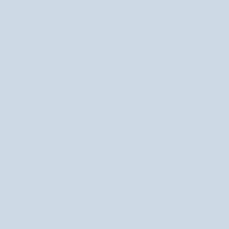
Bronzery
Najczęściej zadawane pytania o szminki
Jak sprawić, by szminka utrzymała się dłużej?
Aby przedłużyć trwałość pomadki, warto delikatnie złuszczyć usta i je
dobrze nawilżyć. Nałóż cienką warstwę produktu, przyciśnij usta do
chusteczki, a następnie – jeśli chcesz – przypudruj je transparentnym
pudrem. Kolejna warstwa zapewni jeszcze lepszą trwałość.
Jeśli zależy Ci na długotrwałym efekcie, postaw na matowe pomadki lub
tinty – to produkty, które utrzymują kolor przez wiele godzin.
Jak dobrać odcień pomadki do swojej karnacji?
Wybierając kolor, kieruj się tonacją skóry – do ciepłych odcieni pasują
koralowe i brzoskwiniowe barwy, a do chłodnych – róże i maliny. Odcienie
nude najlepiej prezentują się, gdy są nieco ciemniejsze od naturalnej
barwy ust.
Próbuj różnych wariantów w naturalnym świetle, by zobaczyć, jak
idealny
współgrają z cerą. Szeroka gama Nutridome pozwoli Ci znaleźć
odcień na każdą okazję
.
Czy matowa szminka może nawilżać usta?
Tak, wiele matowych pomadek Nutridome łączy wyrazisty kolor z