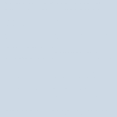
W Nutridome znajdziesz pomadki o różnym stopniu krycia – od
delikatnych, subtelnych po wyraziste i mocno napigmentowane.
Ciepła
karnacja pięknie współgra z koralem lub brzoskwinią, chłodna z różem czy
maliną. Odcień nude najlepiej wygląda, gdy jest nieco ciemniejszy od
naturalnej barwy ust.
Stopień krycia możesz dowolnie regulować, nakładając kolejne warstwy –
efekt zależy wyłącznie od Twoich preferencji.
Trwałość szminki i wygoda na co dzień
intensywnego koloru, wytrzymałej
Szminki Nutridome to połączenie
formuły i odporności na ścieranie
, dzięki czemu makijaż pozostaje świeży
przez cały dzień.
Praktyczne detale, takie jak magnetyczne zamknięcia, chronią pomadkę w
torebce, a precyzyjny sztyft pozwala na łatwą i dokładną aplikację bez
efektu lepkości czy ciężkości. Wybrane produkty chronią usta przed
promieniami słonecznymi, co sprawdzi się w każdej sytuacji.
Lekkość i komfort noszenia sprawiają, że szminki te świetnie sprawdzą się w
codziennej rutynie.
Nowoczesne rozwiązania: szminki wielozadaniowe i zmieniające kolor
Wśród propozycji Nutridome znajdziesz także innowacyjne produkty, które