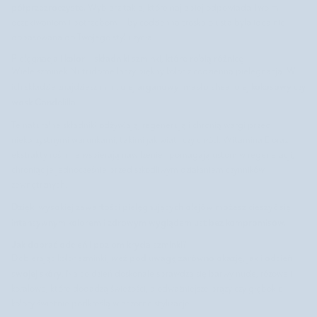
półprzezroczyste.
Wybierz takie, które najlepiej odpowiada Twoim
oczekiwaniom i potrzebom – by codzienna troska o usta była idealnie
dopasowana do Twojego stylu życia.
Pielęgnacja i kolor – składniki szminki, które robią różnicę
Wiele szminek Nutridome łączy piękny kolor z codzienną pielęgnacją. W
olej arganowy
masło shea
olej kokosowy
ich składzie znajdziesz m.in.
,
,
czy
wosk Candelilla
.
Te naturalne składniki odżywiają, regenerują i chronią wargi przed
niekorzystnymi warunkami, takimi jak wiatr czy chłód. Witamina E oraz
ekstrakty roślinne wspierają nawilżenie i pomagają ustom w regeneracji,
chroniąc je jednocześnie przed szkodliwym działaniem czynników
zewnętrznych.
Dzięki wysokiej zawartości pielęgnujących olejów możesz cieszyć się
intensywnym kolorem i zdrowym wyglądem ust bez kompromisów.
Jak dobrać odcień i poziom krycia szminki?
weź pod uwagę zarówno okazję, jak i odcień
Dobierając kolor szminki,
swojej skóry
. Na co dzień doskonale sprawdzą się barwy nude, różowe i
koralowe, które dodadzą świeżości, a odważniejsze brązy czy głębokie
kolory świetnie podkreślą wieczorne stylizacje.