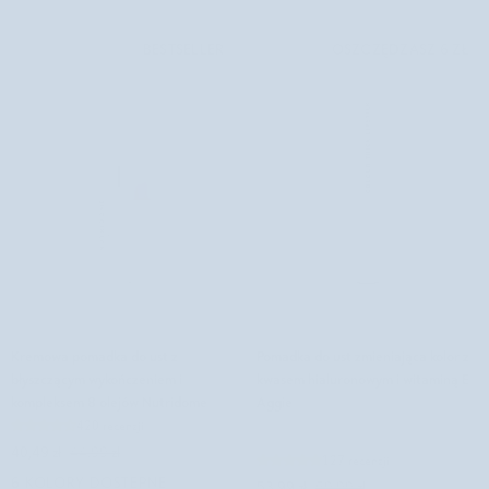
BESTSELLER
OSZCZĘDZASZ 6 ZŁ
Kremowa
Pomadka
Kremowa pomadka do ust z
Pomadka do ust zmieniająca kolor z
pomadka
do
błyszczącym wykończeniem i
kwasem hialuronowym i witaminą E
do
ust
kompleksem 8 olejów Nutridome
Aggie
ust
zmieniająca
420 recenzji
z
kolor
40,49 zł
44,99 zł
błyszczącym
z
127 recenzji
6 KOLORY DOSTĘPNE
wykończeniem
kwasem
53,99 zł
59,99 zł