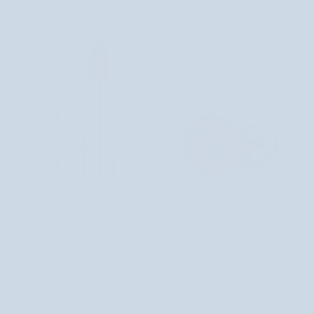
Nutridome
Kremowa
Kremowy
Kremowa pomadka z olejem
Kremowy róż do policzków w odcieniu
pomadka
róż
arganowym magnetyczna kolor
koralowym Blush kissed 02 Paese
z
do
pastelowy róż nr 13 Paese
49,90 zł
olejem
policzków
2 recenzje
arganowym
w
44,90 zł
magnetyczna
odcieniu
kolor
koralowym