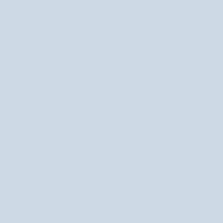
pielęgnującymi składnikami, jak oleje roślinne, masło shea czy olej
arganowy. Dzięki nim możesz cieszyć się matowym wykończeniem, nie
martwiąc się o przesuszenie ust.
Czym tint różni się od klasycznej pomadki?
Tint do ust ma lekką, wodnistą konsystencję i bardzo szybko się wchłania,
pozostawiając trwały kolor bez uczucia warstwy na ustach. Klasyczna
szminka jest bardziej kremowa, pozostaje na powierzchni i zwykle
zapewnia dodatkową pielęgnację oraz ochronę.
Wybierz opcję, która najlepiej odpowiada Twoim codziennym potrzebom
subtelną lekkość i wytrzymałość lub tradycyjny komfort i pielęgnację
–
.
Popularne kategorie
Dezodoranty w kremie
Odżywki w sprayu
Dezodoranty w kulce
Olejki na rozstępy
Keratyna do włosów
Perfumy w wosku