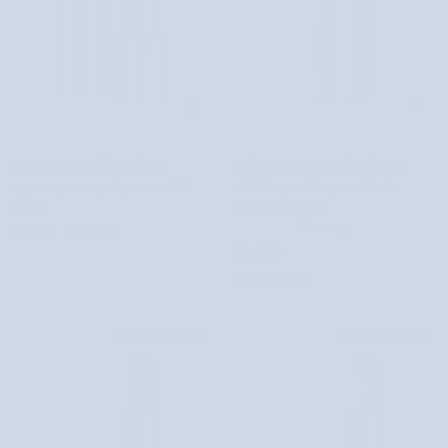
Kremowa
Pielęgnująca
Kremowa pomadka z olejem
Pielęgnująca pomadka do ust o
pomadka
pomadka
arganowym magnetyczna nr 40
delikatnym różowym odcieniu
z
do
Paese
nanorevit Paese
olejem
ust
47 recenzji
85,59 zł
106,99 zł
arganowym
o
29,90 zł
magnetyczna
delikatnym
Niedostępny
nr
różowym
40
odcieniu
Paese
nanorevit
NIEDOSTĘPNY
NIEDOSTĘPNY
Paese