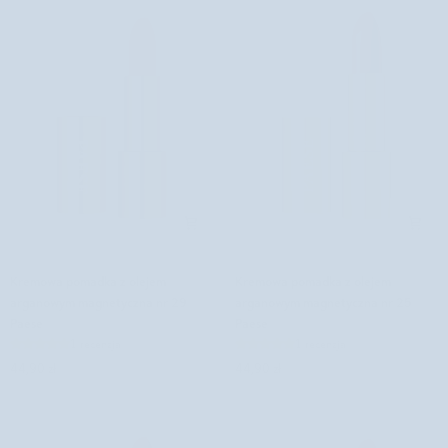
Mattologie
Paese
Paese
Kremowa
Kremowa
Kremowa pomadka z olejem
Kremowa pomadka z olejem
pomadka
pomadka
arganowym magnetyczna nr 29
arganowym magnetyczna nr 25
z
z
Paese
Paese
olejem
olejem
1 recenzja
1 recenzja
arganowym
arganowym
44,90 zł
44,90 zł
magnetyczna
magnetyczna
nr
nr
29
25
Paese
Paese