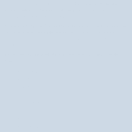
Dostępne są szminki, które
ułatwiają codzienną pielęgnację i makijaż.
zmieniają odcień pod wpływem pH skóry
– każda aplikacja daje
unikalny, indywidualnie dopasowany kolor.
Niektóre formuły 3-w-1 sprawdzą się nie tylko na ustach, ale także jako
róż do policzków czy cień do powiek.
Takie rozwiązania pozwalają
zminimalizować liczbę kosmetyków w kosmetyczce i skrócić czas
przygotowań.
Zobacz również inne produkty, aby stworzyć kompletny zestaw do
makijażu:
Podkłady
Pudry
Rozświetlacze
Palety cieni
Pomady do brwi
Róże
Tusze do rzęs
Korektory