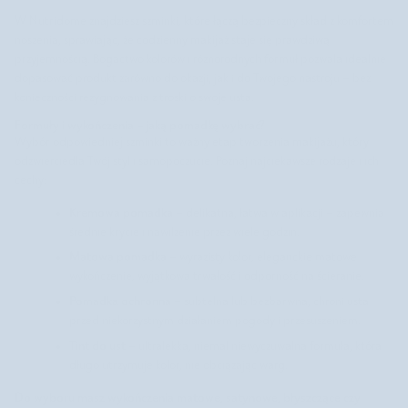
W Nutridome znajdziesz szminki, które łączą bezpieczny skład z komfortem
noszenia, sprawiając, że codzienny makijaż staje się prawdziwą
przyjemnością. Bogactwo kolorów i różnorodnych formuł pozwala idealnie
dopasować produkt zarówno do okazji, jak i do Twojego nastroju – bez
konieczności rezygnowania z troski o swoje usta.
Formuły i wykończenia – jaką pomadkę wybrać?
Wybór odpowiedniej szminki to ważny etap tworzenia makijażu, który
odzwierciedla Twój styl i samopoczucie. Poznaj najciekawsze rodzaje i ich
cechy:
Kremowa pomadka
– delikatna, łatwa w aplikacji – zapewnia
średnie krycie i nawilżenie przez wiele godzin.
Matowa pomadka
– wyrazisty kolor, eleganckie matowe
wykończenie, wyjątkowa trwałość i odporność na ścieranie.
Pomadka ochronna
– subtelna lub bezbarwna, chroni usta
przed niekorzystnym działaniem pogody i przesuszeniem.
Tint do ust
– ultralekka, niemal niewyczuwalna formuła, która
długo utrzymuje kolor, nie obciążając warg.
Do wyboru masz wykończenia matowe, satynowe, błyszczące czy