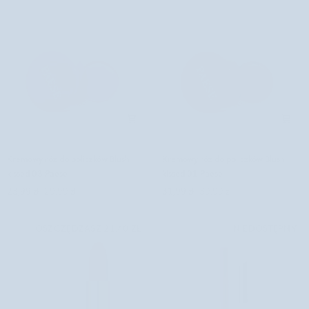
Kremowy
Kremowy
Kremowy róż do policzków Blush
Kremowy róż do policzków Blush
róż
róż
kissed 03 Paese
kissed 01 Paese
do
do
23,99 zł
29,99 zł
31,99 zł
39,99 zł
policzków
policzków
Blush
Blush
kissed
kissed
OSZCZĘDZASZ 21,40 ZŁ
NIEDOSTĘPNY
03
01
Paese
Paese