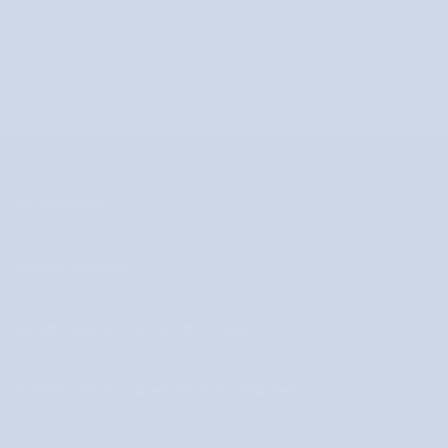
Kremy łagodzące
Serum z niacynamicem
Kremy na trądzik
Serum z retinolem
Naturalne kosmetyki do włosów
Kosmetyczki
Naturalne masła do ciała
Serum nawilżające
Naturalne olejki do ciała
INFORMACJE
POMOC I KONTAKT
BEZPIECZNE PŁATNOŚCI I DOSTAWA
POBIERZ APLIKACJĘ MOBILNĄ NUTRIDOME