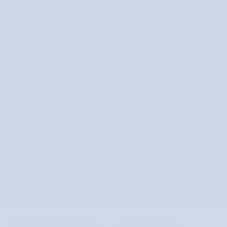
NEWSLETTER
Dołącz do newslettera i odbierz rabat!
+48 22 266 10 01
zadzwoń do nas od poniedziałku do piątku w godz.
8.00-16.00
POLSKA
POLSKA
©
NUTRIDOME PL
2026
ZNAJDŹ ULUBIONY PRODUKT
POPULARNE MARKI