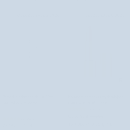
i
hialuronowym
kompleksem
i
OSZCZĘDZASZ 2,50 ZŁ
OSZCZĘDZASZ 8,98 ZŁ
8
witaminą
olejów
E
Nutridome
Aggie
Pomadka
Kremowa
Pomadka ochronna do ust 99%
Kremowa pomadka uwydatniająca
ochronna
pomadka
naturalna Nutridome
usta NUDElightful Paese
do
uwydatniająca
3 recenzje
ust
usta
Od 35,92 zł
44,90 zł
99%
NUDElightful
53 recenzji
10 KOLORY DOSTĘPNE
naturalna
Paese
22,49 zł
24,99 zł