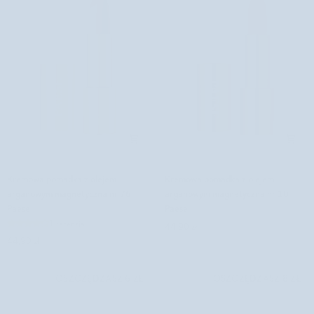
Kremowa
Kremowa
Kremowa pomadka z olejem
Kremowa pomadka z olejem
pomadka
pomadka
arganowym magnetyczna nr 76
arganowym magnetyczna nr 10
z
z
Paese
Paese
olejem
olejem
1 recenzja
44,90 zł
arganowym
arganowym
44,90 zł
magnetyczna
magnetyczna
nr
nr
76
10
OSZCZĘDZASZ 6 ZŁ
OSZCZĘDZASZ 8 ZŁ
Paese
Paese