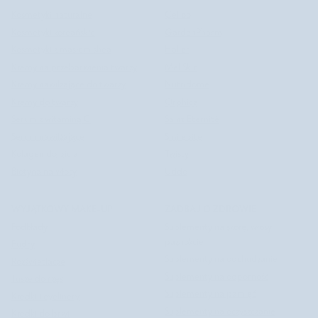
Kosmetyki naturalne
Celloo
Kosmetyki koreańskie
GardenPharm
Kosmetyki z masłem shea
Halier
Kremy na przebarwienia twarzy
Mel Skin
Kremy nawilżające do twarzy
Nutridome
Kremy do twarzy
Orphica
Serum z witaminą C
Saint Éternité
Serum nawilżające
Smilebite
Kolagen do picia
Twisty
Biotyna na włosy
Uddo
WYJĄTKOWY MAKE-UP
ZADBAJ O ZDROWIE
Podkłady
Suplementy na skórę, włosy i
paznokcie
Pudry
Suplementy na odchudzanie
Rozświetlacze
Suplementy na odporność
Tusze do rzęs
Suplementy na pamięć
Kredki i eyelinery
Suplementy na oczyszczanie
Kredki do brwi