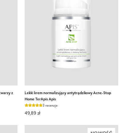
DODAJ DO KOSZYKA
Lekki
twarzy z
Lekki krem normalizujący antytrądzikowy Acne-Stop
krem
Home TerApis Apis
normalizujący
3 recenzje
antytrądzikowy
49,89 zł
Acne-
Stop