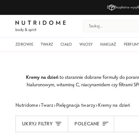
Przejdź
Bezpłatna wysy
do
treści
ZDROWIE
TWARZ
CIAŁO
WŁOSY
MAKIJAŻ
PERFUM
Kremy na dzień
to starannie dobrane formuły do porannej
hialuronowym, witaminą C, niacynamidem czy filtrami SP
Nutridome
›
Twarz
›
Pielęgnacja twarzy
›
Kremy na dzień
Sortuj
UKRYJ FILTRY
POLECANE