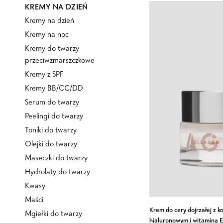
KREMY NA DZIEŃ
Kremy na dzień
Kremy na noc
Kremy do twarzy
przeciwzmarszczkowe
Kremy z SPF
Kremy BB/CC/DD
Serum do twarzy
Peelingi do twarzy
Toniki do twarzy
Olejki do twarzy
Maseczki do twarzy
Hydrolaty do twarzy
Kwasy
Maści
Krem
Krem do cery dojrzałej z 
Mgiełki do twarzy
do
hialuronowym i witaminą E