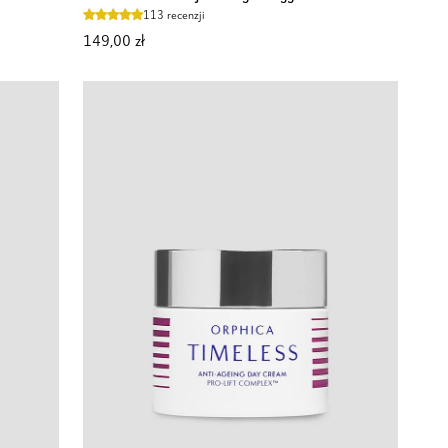
do
113 recenzji
cery
149,00 zł
suchej
zmniejsza
zaczerwienienia
i
daje
efekt
glow
Aggie