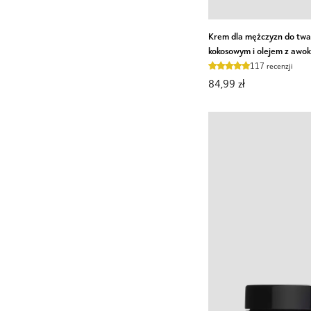
Krem
Krem dla mężczyzn do twar
dla
kokosowym i olejem z awo
mężczyzn
117 recenzji
do
84,99 zł
twarzy
z
algami,
olejem
kokosowym
i
olejem
z
awokado
Monolit