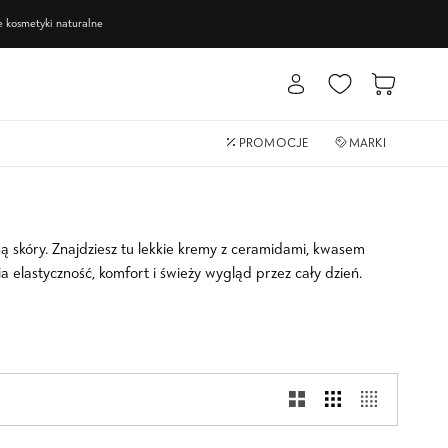
ne
kosmetyki naturalne
Moje
Koszyk
Konto
PROMOCJE
MARKI
ną skóry. Znajdziesz tu lekkie kremy z ceramidami, kwasem
elastyczność, komfort i świeży wygląd przez cały dzień.