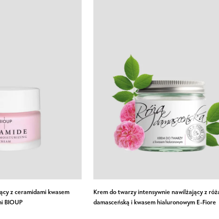
z
arbuzem
i
kwasem
hialuronowym
Apis
O KOSZYKA
DODAJ DO KOSZYKA
Krem
jący z ceramidami kwasem
Krem do twarzy intensywnie nawilżający z róż
do
mi BIOUP
damasceńską i kwasem hialuronowym E-Fiore
twarzy