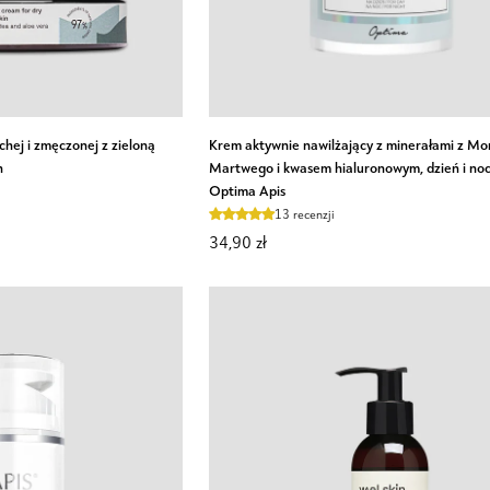
DODAJ DO KOSZYKA
Krem
hej i zmęczonej z zieloną
Krem aktywnie nawilżający z minerałami z Mo
aktywnie
n
Martwego i kwasem hialuronowym, dzień i no
Optima Apis
nawilżający
z
13 recenzji
minerałami
34,90 zł
z
Morza
Martwego
i
kwasem
hialuronowym,
dzień
i
noc