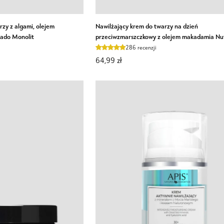
Nawilżający
zy z algami, olejem
Nawilżający krem do twarzy na dzień
krem
kado Monolit
przeciwzmarszczkowy z olejem makadamia Nu
do
286 recenzji
twarzy
64,99 zł
na
dzień
przeciwzmarszczkowy
z
olejem
makadamia
Nutridome