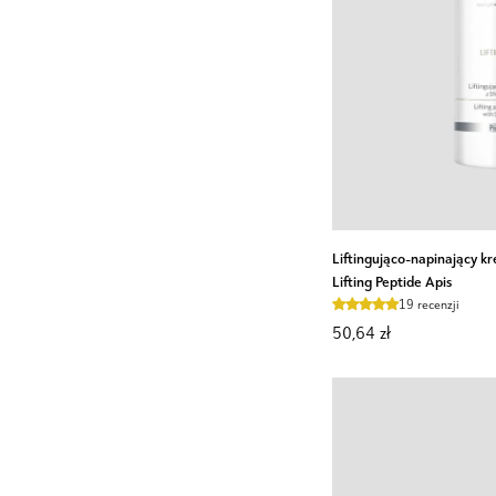
DODAJ D
Liftingująco-
Liftingująco-napinający 
napinający
Lifting Peptide Apis
krem
19 recenzji
z
50,64 zł
SNAP-
8
TM
peptide
Lifting
Peptide