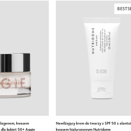
BESTS
Nawilżający
kolagenem, kwasem
Nawilżający krem do twarzy z SPF 50 z alantoi
krem
 dla kobiet 50+ Aggie
kwasem hialuronowym Nutridome