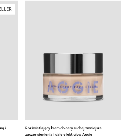
ELLER
Rozświetlający
ną i
Rozświetlający krem do cery suchej zmniejsza
krem
zaczerwienienia i daje efekt glow Aggie