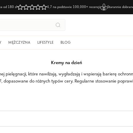
łka
od 180 zł
4,7 na podstawie
100,000+ recenzji
Starannie dobra
Szukaj
Y
MĘŻCZYZNA
LIFESTYLE
BLOG
Kremy na dzień
 pielęgnacji, które nawilżają, wygładzają i wspierają barierę ochron
F, dopasowane do różnych typów cery. Regularne stosowanie poprawia 