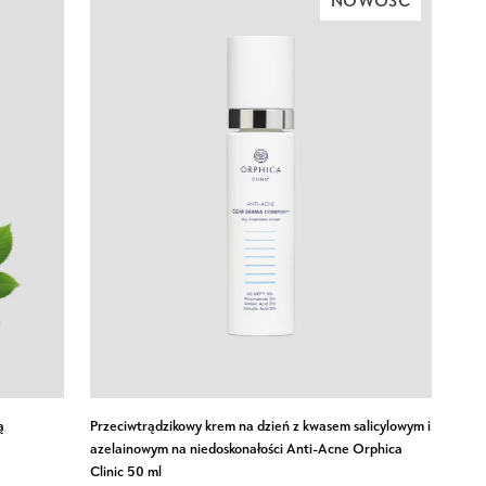
NOWOŚĆ
Home
TerApis
Apis
Przeciwtrądzikowy
ą
Przeciwtrądzikowy krem na dzień z kwasem salicylowym i
krem
azelainowym na niedoskonałości Anti-Acne Orphica
Clinic 50 ml
na