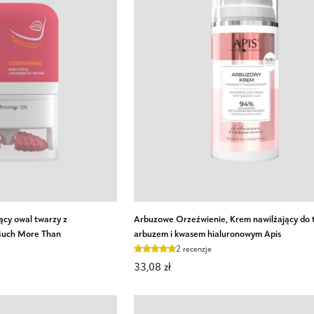
O KOSZYKA
DODAJ DO KOSZYKA
Arbuzowe
ący owal twarzy z
Arbuzowe Orzeźwienie, Krem nawilżający do 
Orzeźwienie,
Much More Than
arbuzem i kwasem hialuronowym Apis
Krem
2 recenzje
nawilżający
33,08 zł
do
twarzy