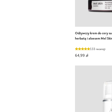
Odżywczy
Odżywczy krem do cery suc
krem
herbatą i aloesem Mel Ski
do
cery
133 recenzji
suchej
64,99 zł
i
zmęczonej
z
zieloną
herbatą
i
aloesem
Mel
Skin