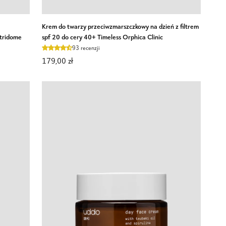
Krem
Krem do twarzy przeciwzmarszczkowy na dzień z filtrem
do
tridome
spf 20 do cery 40+ Timeless Orphica Clinic
twarzy
93 recenzji
przeciwzmarszczkowy
179,00 zł
na
dzień
z
filtrem
spf
20
do
cery
40+
Timeless
Orphica
Clinic