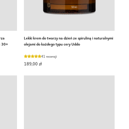
Lekki
rza
Lekki krem do twarzy na dzień ze spiruliną i naturalnymi
krem
c 30+
olejami do każdego typu cery Uddo
do
twarzy
41 recenzji
na
189,00 zł
dzień
ze
spiruliną
i
naturalnymi
olejami
do
każdego
typu