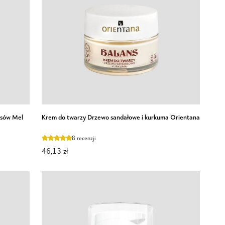
cery
Uddo
DODAJ DO KOSZYKA
Krem
łosów Mel
Krem do twarzy Drzewo sandałowe i kurkuma Orientana
do
twarzy
8 recenzji
Drzewo
46,13 zł
sandałowe
i
kurkuma
Orientana