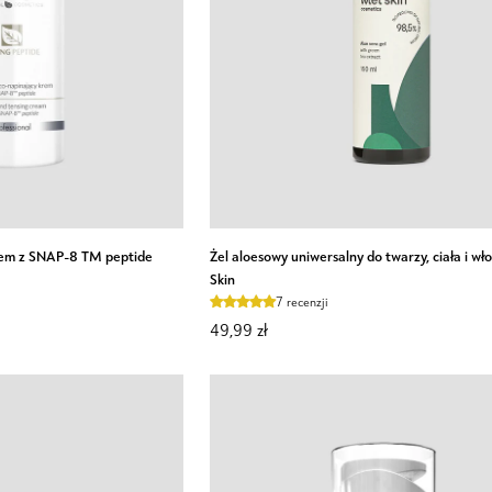
30+
Optima
Apis
O KOSZYKA
Żel
krem z SNAP-8 TM peptide
Żel aloesowy uniwersalny do twarzy, ciała i w
aloesowy
Skin
uniwersalny
7 recenzji
do
49,99 zł
twarzy,
ciała
i
włosów
Mel
Skin