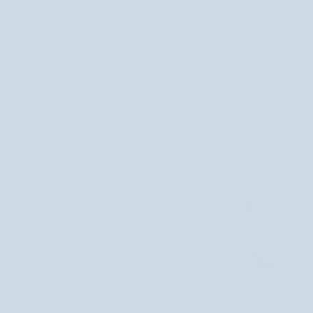
do
46,90 zł
twarzy
z
efektem
ZCZĘDZASZ 7,98 ZŁ
OSZCZĘDZASZ 6,
blur
Puff
Cloud
Paese