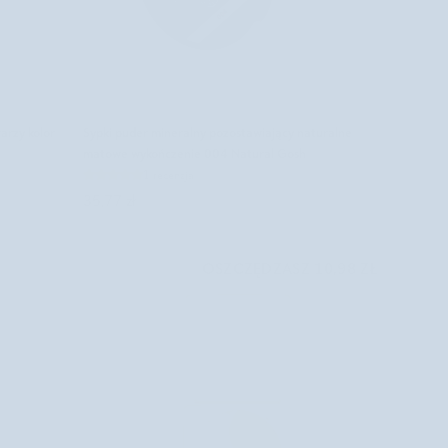
DODAJ DO KOSZYKA
Sypki
arzy kolor
Sypki puder mineralny pozostawiający naturalne
puder
matowe wykończenie 004 Natural Gosh
mineralny
1 recenzja
pozostawiający
35,77 zł
naturalne
matowe
OSZCZĘDZASZ 10,98 ZŁ
wykończenie
004
Natural
Gosh