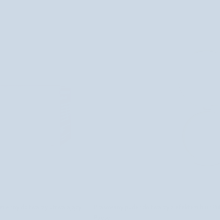
O KOSZYKA
DODAJ DO KOSZYKA
Prasowany
zmienny do twarzy utrwalający
Prasowany puder do twarzy z efektem blur Pu
puder
Paese