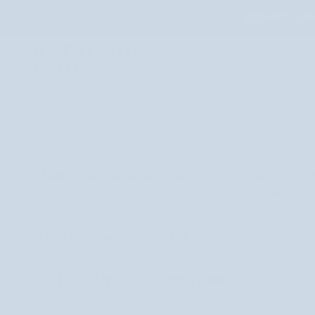
Przejdź
Bezpłatna wysy
do
treści
ZDROWIE
TWARZ
CIAŁO
WŁOSY
MAKIJAŻ
PERFUM
Pudry
to produkty, które utrwalają makijaż, matują skórę i w
Sprawdzają
Nutridome
›
Makijaż
›
Twarz
›
Pudry
Sortuj
UKRYJ FILTRY
POLECANE