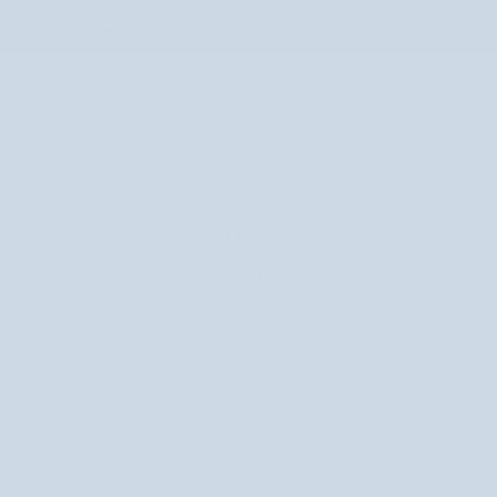
łka
od 180 zł
4,7 na podstawie
100,000+ recenzji
Starannie dobra
Szukaj
Y
MĘŻCZYZNA
LIFESTYLE
BLOG
Pudry
ygładzają jej strukturę. Pomagają kontrolować świecenie, przedłużają 
 się zarówno w codziennym makijażu, jak i w bardziej wymagających st