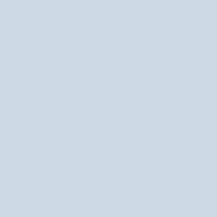
DODAJ DO KOSZYKA
Matujący
lne
Matujący puder półtransparentny w kolorze Ciepły Beż
puder
1A Paese
półtransparentny
44,90 zł
w
kolorze
Ciepły
10 ZŁ
Beż