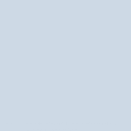
DODAJ DO KOSZYKA
Sypki
ff Cloud
Sypki puder do twarzy Puff Cloud z efektem wygładzenia
puder
blur w neutralnym kolorze Paese