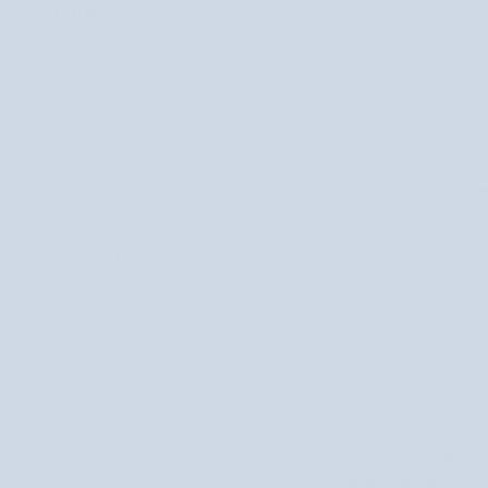
PUDRY
Podkłady
Pudry
Rozświetlacze
Bronzery
Korektory
Róże
Kremy BB/CC/DD
Bazy pod makijaż
DODAJ D
Naturalny
Naturalny sypki puder jęc
sypki
i matujący makijaż Paese