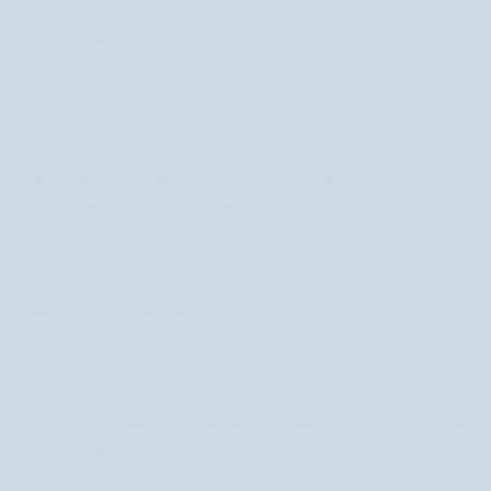
wspomóc regenerację.
Skóra tłusta najlepiej toleruje lekkie kremy – zawsze obserwuj, jak reaguje
na nowy produkt.
Formuły bogate w naturalne oleje najlepiej przechowywać w chłodnym i
zacienionym miejscu, a po otwarciu zużyć w zalecanym przez producenta
czasie.
Najczęściej zadawane pytania o kremy z witaminą E
Jak często używać kremu z witaminą E?
Większość kremów z witaminą E nadaje się do codziennego stosowania
–
zarówno rano, jak i wieczorem, w zależności od potrzeb skóry.
najlepiej
Bardziej treściwe kremy, szczególnie te z dużą ilością olejów,
aplikować raz dziennie, wieczorem
.
Obserwuj kondycję skóry i dostosuj częstotliwość aplikacji – to prosty
sposób na codzienną ochronę antyoksydacyjną.
Czy można łączyć krem z witaminą E z retinolem lub kwasami?
Tak, kremy z witaminą E oraz produkty z retinolem czy kwasami świetnie
się uzupełniają
– najlepiej jednak stosować je o różnych porach dnia, na
przykład witaminę E rano, a retinol wieczorem.