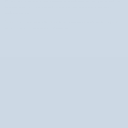
W upalne dni możesz przechowywać je w lodówce, co nie tylko przedłuży
świeżość produktu, ale również zapewni przyjemny efekt chłodzenia
podczas aplikacji.
Dzięki temu masz pewność, że krem zachowa swoje właściwości i będzie
bezpieczny przez cały okres użytkowania.
INFORMACJE
POMOC I KONTAKT
BEZPIECZNE PŁATNOŚCI I DOSTAWA