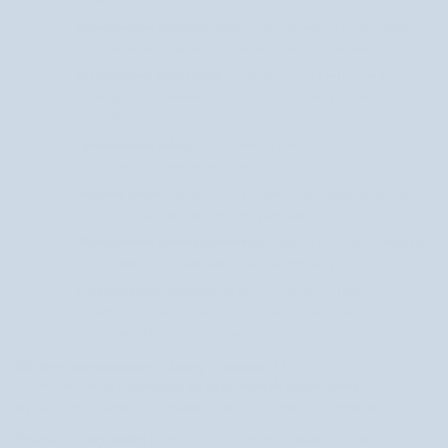
Wzmocnienie jędrności.
Regularne stosowanie kremu może
pozytywnie wpłynąć na sprężystość i elastyczność skóry.
Wygładzenie zmarszczek.
Niektóre kremy z witaminą E
pomagają zredukować drobne linie i opóźniają pojawienie się
oznak starzenia.
Ujednolicenie kolorytu.
Stosowanie tokoferolu może rozjaśnić
przebarwienia i wyrównać koloryt skóry.
Nadanie blasku.
Skóra staje się promienna i wygląda zdrowo,
dzięki długofalowej ochronie antyoksydacyjnej.
Wzmocnienie bariery ochronnej.
Składniki aktywne pomagają
odbudować i utrzymać naturalną barierę skóry.
Ochrona przed słońcem.
W ofercie znajdziesz także kremy z
filtrami, które skutecznie chronią przed promieniami UV i
wspierają codzienną pielęgnację.
Dla kogo przeznaczone są kremy z witaminą E?
sprawdzą się przy różnych typach skóry
Kremy z witaminą E
– szeroki
wybór formuł pozwala dopasować produkt do własnych wymagań.
cery suchej
Posiadaczki
docenią bogate kremy z dodatkiem naturalnych