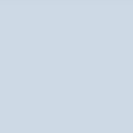
©
NUTRIDOME PL
2026
ZNAJDŹ ULUBIONY PRODUKT
POPULARNE MARKI
Kosmetyki naturalne
Celloo
Kosmetyki koreańskie
GardenPharm
Kosmetyki z masłem shea
Halier
Kremy na przebarwienia twarzy
Mel Skin
Kremy nawilżające do twarzy
Nutridome
Kremy do twarzy
Orphica
Serum z witaminą C
Saint Éternité
Serum nawilżające
Smilebite
Kolagen do picia
Twisty
Biotyna na włosy
Uddo
WYJĄTKOWY MAKE-UP
ZADBAJ O ZDROWIE
Podkłady
Suplementy na skórę, włosy i
paznokcie
Pudry
Suplementy na odchudzanie
Rozświetlacze