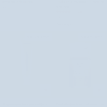
nawilżająca Nutridome
z dziką różą i witaminą C Couperose-
makijaż
dla
Stop Apis
45,00 zł
rozświetlająca
cery
6 recenzji
i
naczynkowej
6,43 zł
nawilżająca
z
Niedostępny
Nutridome
dziką
różą
i
NIEDOSTĘPNY
NIEDOSTĘPNY
witaminą
C
Couperose-
Stop
Apis
Wygładzająca
Rewitalizujący
Wygładzająca baza pod makijaż z
Rewitalizujący krem z witaminą C na