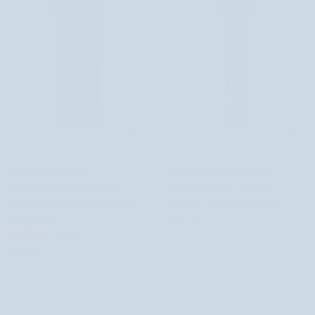
herbatą
olejem
i
tsubaki
aloesem
i
Mel
aloesem
Skin
Uddo
Wodoodporny
Rozjaśniający
Wodoodporny krem
Rozjaśniający krem pod oczy
krem
krem
przeciwsłoneczny z aloesem i
redukujący cienie i obrzęki z
przeciwsłoneczny
pod
kompleksem CICA SPF 50+ PA++++
witaminą C Much More Than
z
oczy
Holika Holika
42,99 zł
aloesem
redukujący
3 recenzje
i
cienie
64,99 zł
kompleksem
i
CICA
obrzęki
SPF
z
50+
witaminą