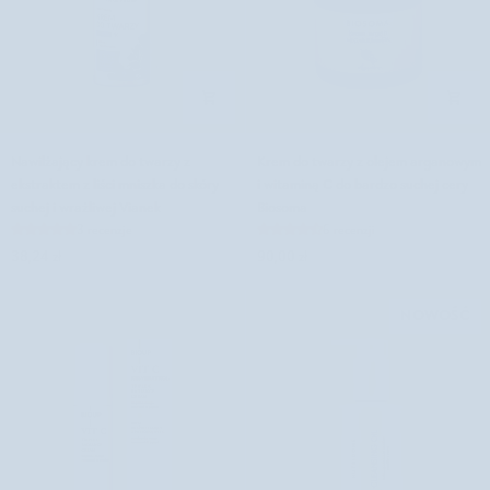
Nawilżający
Krem
Nawilżający krem do twarzy z
Krem do twarzy z olejem arganowym
krem
do
ekstraktem z liści mniszka do skóry
i witaminą C do bardzo suchej cery
do
twarzy
suchej i wrażliwej Vianek
Biosoma
twarzy
z
3 recenzje
6 recenzji
z
olejem
38,24 zł
90,00 zł
ekstraktem
arganowym
z
i
liści
witaminą
NOWOŚĆ
mniszka
C
do
do
skóry
bardzo
suchej
suchej
i
cery
wrażliwej
Biosoma
Vianek