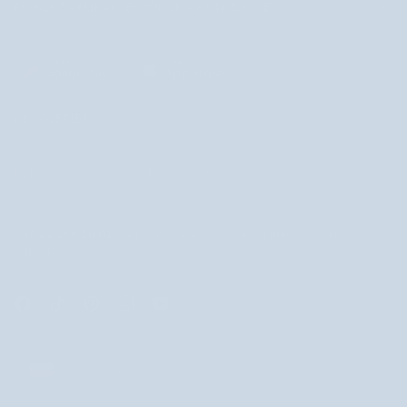
POBIERZ APLIKACJĘ MOBILNĄ NUTRIDOME
NEWSLETTER
Dołącz do newslettera i odbierz rabat!
+48 22 266 10 01
zadzwoń do nas od poniedziałku do piątku w godz.
8.00-16.00
POLSKA
POLSKA