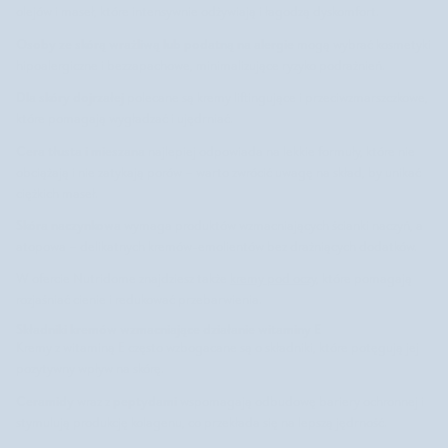
olejów i maseł, które intensywnie odżywiają i łagodzą dyskomfort.
Osoby ze skórą wrażliwą lub podatną na alergie
mogą wybrać kosmetyki
hipoalergiczne i bezzapachowe, minimalizujące ryzyko podrażnień.
Dla skóry dojrzałej
polecane są kremy liftingujące i przeciwzmarszczkowe,
które pomagają wygładzać i ujędrniać.
Cera tłusta i mieszana
najlepiej odpowiada na lekkie formuły, które nie
obciążają i nie zatykają porów – warto zwrócić uwagę na skład, by unikać
ciężkich maseł.
Skóra naczynkowa
wymaga produktów wzmacniających ścianki naczyń, a
atopowa – delikatnych kremów-emolientów bez drażniących dodatków.
W ofercie Nutridome znajdziesz także
kremy pod oczy
, które pomagają
rozjaśniać cienie i redukować przebarwienia.
Składniki kremów wzmacniające działanie witaminy E
Kremy z witaminą E często wzbogacane są o składniki, które potęgują jej
pozytywny wpływ na skórę.
Ceramidy
peptydami
wraz z
wspomagają odbudowę bariery ochronnej i
stymulują produkcję kolagenu, co przekłada się na lepszą jędrność.