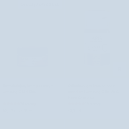
mocznikiem,
z
OSZCZĘDZASZ 21 ZŁ
pantenolem
kwasem
i
hialuronowym
witaminą
i
E
witaminą
Touch
C
Orphica
01
Clinic
Ivory
Nutridome
Rozświetlający
Odbudowujący
Rozświetlający krem pod oczy z
Odbudowujący krem na noc z
krem
krem
witaminą C Mel Skin
retinolem i witaminą C Re-Vit C
pod
na
Home Care Apis
oczy
noc
76 recenzji
19 recenzji
z
z
53,99 zł
74,99 zł
48,19 zł
witaminą
retinolem
C
i
Mel
witaminą