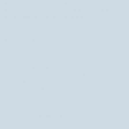
W Nutridome czeka na Ciebie szeroki wybór kremów z witaminą E – od
kremów do twarzy i pod oczy, po
kremy BB
,
kremy do rąk
i
balsamy
ciała
oraz
kosmetyki z ochroną przeciwsłoneczną
.
Dzięki temu z łatwością dopasujesz formułę do swoich potrzeb i
codziennej pielęgnacji.
Najważniejsze zalety kremów z witaminą E
Systematyczne używanie kremów z witaminą E to realne wsparcie dla
kondycji skóry. Sprawdź, jakie efekty możesz uzyskać, sięgając po
odpowiedni produkt:
Dogłębne nawilżenie.
Kremy z witaminą E pomagają utrzymać
odpowiedni poziom wilgoci i zapobiegają przesuszeniu skóry.
Wspieranie regeneracji.
Tokoferol pobudza naturalne procesy
naprawcze naskórka i łagodzi drobne podrażnienia.
Łagodzenie stanów zapalnych.
Wybrane formuły pomagają
zmniejszyć zaczerwienienia i wspierają skórę w walce z
podrażnieniami.
Odżywienie i pielęgnacja.
Naturalne oleje oraz masła
zapewniają skórze cenne składniki odżywcze, które poprawiają
jej kondycję.