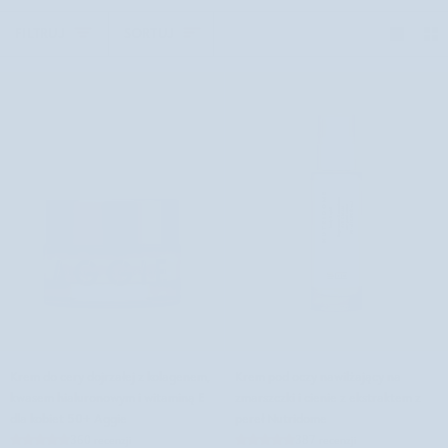
Sortuj
FILTRUJ
SORTUJ
Krem
Krem
Krem do cery dojrzałej z kolagenem,
Krem pod oczy nawilżający na
do
pod
kwasem hialuronowym i witaminą E
zmarszczki i cienie z ekstraktem z
cery
oczy
dla kobiet 50+ Aggie
pereł Nutridome
dojrzałej
nawilżający
360 recenzji
387 recenzji