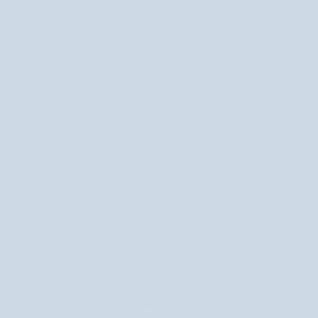
Kwas hialuronowy
wiąże wodę, zapewniając głębokie nawilżenie. Wiele
olej migdałowy
kremów opiera się na naturalnych olejach roślinnych – jak
,
z awokado
arganowy
shea
kakaowe
czy
– oraz masłach, takich jak
,
lub
mango
, które dostarczają witamin i wspierają procesy regeneracyjne.
witaminą C
Często tokoferol łączony jest z
, aby wzmocnić efekt
pantenol
antyoksydacyjny, a
i inne substancje łagodzące pomagają ukoić
podrażnienia.
Tak skomponowane formuły pozwalają wybrać krem dostosowany do
potrzeb skóry – odżywczy, intensywnie
nawilżający
czy regenerujący.
Jak stosować kremy z witam
iną E i włączyć je do pielęgnacji?
zacznij od dokładnego
Aby w pełni korzystać z zalet kremu z witaminą E,
oczyszczenia skóry
.
Następnie delikatnie wmasuj krem w wybrane partie twarzy lub pod oczy
– możesz stosować go rano i/lub wieczorem, zależnie od potrzeb.
Gdy zależy Ci na ochronie przeciwsłonecznej, sięgnij po krem z filtrem lub
nałóż osobny kosmetyk chroniący przed UV.
Serum przeciwzmarszczkowe
lub liftingujące świetnie sprawdzi się w
na blizny krem możesz aplikować miejscowo
wieczornej rutynie, a
, by