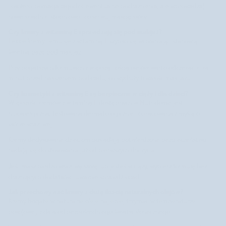
Tokoferol pomaga łagodzić ewentualne podrażnienia, ale wprowadzaj
nowe składniki stopniowo i obserwuj reakcję skóry.
Czy kremy z witaminą E sprawdzają się pod makijaż?
Lekkie kremy i emulsje z witaminą E szybko się wchłaniają i stanowią
świetną
bazę pod makijaż
.
Przy bogatszych formułach z większą ilością olejów warto odczekać kilka
minut przed nałożeniem podkładu, co wydłuży trwałość makijażu.
Czy kosmetyki z witaminą E są bezpieczne w ciąży i dla dzieci?
Większość kremów z witaminą E dostępnych w Nutridome jest
hipoalergiczna, testowana dermatologicznie i opracowana z myślą o
skórze wrażliwej.
Kremy dedykowane dzieciom posiadają potwierdzone bezpieczeństwo i
nadają się do stosowania już od pierwszych dni życia.
Jeśli masz bardzo wrażliwą skórę lub jesteś w ciąży, wybierz formułę bez
drażniących dodatków i uważnie sprawdź skład.
Jak przechowywać kremy z dużą ilością naturalnych olejów?
Kremy bogate w naturalne oleje najlepiej trzymać w temperaturze
pokojowej, z dala od bezpośredniego światła słonecznego.