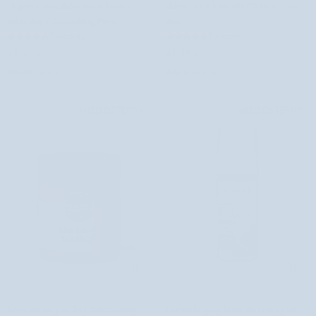
baza
krem
olejem z orzechów macadamia i
dzień SPF 15 Re-Vit C Home Care
pod
z
witaminą E Smoothing Paese
Apis
makijaż
witaminą
4 recenzje
1 recenzja
z
C
44,90 zł
41,39 zł
olejem
na
Niedostępny
Niedostępny
z
dzień
orzechów
SPF
macadamia
15
NIEDOSTĘPNY
NIEDOSTĘPNY
i
Re-
witaminą
Vit
E
C
Smoothing
Home
Paese
Care
Apis
Krem
Normalizujący
Krem do cery suchej, zniszczonej,
Normalizujący krem do twarzy na