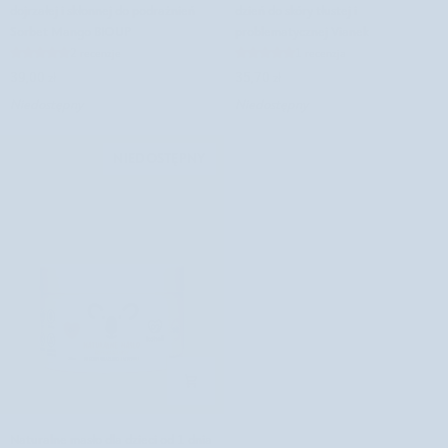
do
krem
dojrzałej i skłonnej do podrażnień
dzień do skóry tłustej i
cery
do
Sorbet Mango BIOUP
problematycznej Vianek
suchej,
twarzy
2 recenzje
1 recenzja
zniszczonej,
na
39,00 zł
35,70 zł
dojrzałej
dzień
Niedostępny
Niedostępny
i
do
skłonnej
skóry
do
tłustej
NIEDOSTĘPNY
podrażnień
i
Sorbet
problematycznej
Mango
Vianek
BIOUP
Naturalne
Naturalne masło dla dzieci od 1 dnia