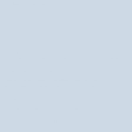
masło
życia, hipoalergiczne uzupełniające
dla
lipidy Kohaii
dzieci
96,00 zł
od
Niedostępny
1
dnia
życia,
hipoalergiczne
uzupełniające
Kremy z witaminą E w sklepie Nutridome
lipidy
Kremy z witaminą E to wygodny sposób, by każdego dnia wspomagać
Kohaii
naturalną ochronę skóry przed szkodliwym wpływem środowiska i
działaniem wolnych rodników.
Tokoferol, jak nazywana jest witamina E, uchodzi za jeden z
najskuteczniejszych antyoksydantów
– pomaga spowolnić procesy
starzenia wywołane słońcem i neutralizuje negatywne skutki stresu
oksydacyjnego.
Właściwości przeciwutleniające tych kremów wspomagają odbudowę
naskórka, wzmacniają barierę hydrolipidową, a w połączeniu z filtrami
przeciwsłonecznymi pomagają lepiej chronić skórę przed
promieniowaniem UV.