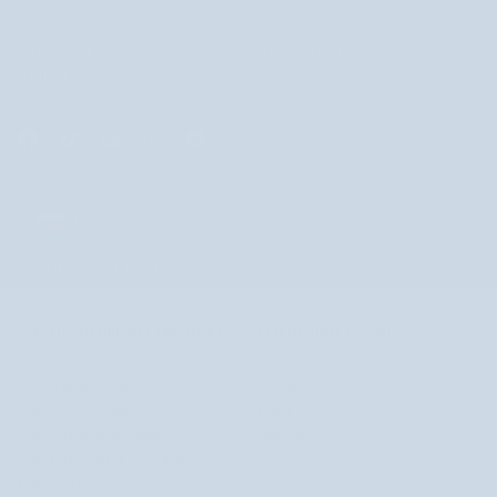
+48 22 266 10 01
zadzwoń do nas od poniedziałku do piątku w godz.
8.00-16.00
POLSKA
POLSKA
©
NUTRIDOME PL
2026
ZNAJDŹ ULUBIONY PRODUKT
POPULARNE MARKI
Kosmetyki naturalne
Celloo
Kosmetyki koreańskie
GardenPharm
Kosmetyki z masłem shea
Halier
Kremy na przebarwienia twarzy
Mel Skin
Kremy nawilżające do twarzy
Nutridome
Kremy do twarzy
Orphica