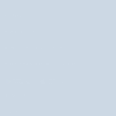
INFORMACJE
POMOC I KONTAKT
BEZPIECZNE PŁATNOŚCI I DOSTAWA
POBIERZ APLIKACJĘ MOBILNĄ NUTRIDOME
NEWSLETTER
Dołącz do newslettera i odbierz rabat!