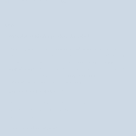
Kup teraz i zapłać za 30 dni
OPIS
Wybrałaś/eś idealny produkt dla siebie!
do cery trądzikowej
Maska algowa przeznaczona
, wzbogacona
bambusem, zieloną herbatą oraz czarnym błotem z Morza Martwego,
działaniem oczyszczającym i
charakteryzuje się wszechstronnym
wygładzającym
. Dzięki zawartości ekstraktu z alg morskich, czarnego
oczyszcza skórę
błota i zielonej herbaty, skutecznie
, działa
antybakteryjnie
zwęża rozszerzone pory
i
.
Czy to jest produkt dla Ciebie?
Jeżeli Twoja skóra wymaga dokładnego oczyszczenia
Jeżeli masz skórę mieszaną lub tłustą
Jeżeli na Twojej skórze pojawił się trądzik
Jakie ma składniki aktywne?