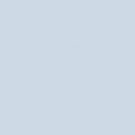
4 recenzji
Maska algowa Acne-Stop dla cery trądzikowej z bambusem, zieloną
herbatą i czarnym błotem z Morza Martwego Apis
działa antybakteryjnie i ściągająco na rozszerzone pory