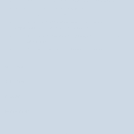
oczyszczająco
przeciwzapalnie
ekstrakt z zielonej herbaty - działa
i
łagodzi podrażnienia
ekstrakt z alg morskich -
, wzmacnia barierę
nawilża
ochronną skóry, intensywnie
przeciwrodnikowo
regenerująco
ekstrakt z kiwi - działa
,
i
wygładzająco
witaminy C
dzięki dużej zawartości
nawilżająco
stymulująco
ekstrakt z aloesu działa
i
na komórki skóry,
bakteriobójczo
działa
detoksykuje
oczyszcza
czarne błoto z Morza Martwego-
,
SKŁADNIKI
JAK UŻYWAĆ
O MARCE
PRODUCENT