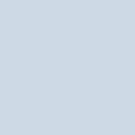
Joanna
Maska algowa super, skóra po zastosowaniu jest gładka i świeża. Zapach
delikatny, przyjemny. Produkt wydajny.
Joanna
Polecam maski algowe Apis. Dobrze się je stosuje, są wygodne, ładnie
pachną. Skóra jest nawilżona, rozświetlona i odżywiona, efekt jednak krótki,
najlepiej stosować co kilka dni.
Kasia
Mega fajna maseczka, wydajna, przyjemny zapach, bardzo dobre