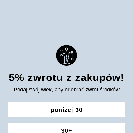
KUP RAZEM Z
Nawilżający krem do twarzy na dzień
przeciwzmarszczkowy z olejem makadamia
Nutridome
64,99 zł
WIĘCEJ OPCJI
Niacynamid 15% serum do twarzy na
niedoskonałości Nutridome
64,99 zł
5% zwrotu z zakupów!
WIĘCEJ OPCJI
Podaj swój wiek, aby odebrać zwrot środków
Krem do twarzy na noc wygładzający i
ujędrniający z kwasem hialuronowym Nutridome
69,99 zł
poniżej 30
WIĘCEJ OPCJI
30+