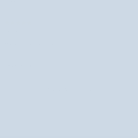
działanie.
Kamila
Maska jest cudowna. Polecam.
Jak zbierane są recenzje?
MOŻESZ TAKŻE POLUBIĆ