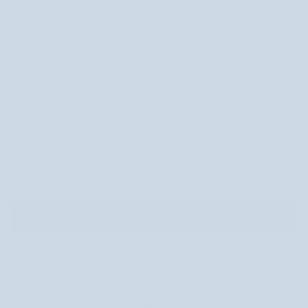
31,23 zł
oczyszcza i detoksykuje skórę
działa przeciwzapalnie i nawilżająco
redukuje pory i działa antybakteryjnie
100 G
−
+
POWIADOM MNIE O DOSTĘPNOŚCI
Przesyłka w 2-4 dni robocze
Darmowa dostawa od 180,00 zł