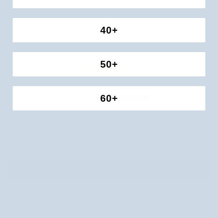
40+
Recenzje klientów
50+
5.00 z 5
Na podstawie 4 recenzji
60+
4
0
0
0
0
Napisz recenzję
Sort by