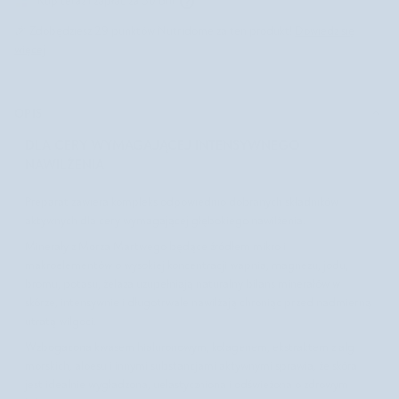
Kup teraz i zapłać za 30 dni
🎉 Zdobędziesz
29
punktów Nutridome za ten produkt!
Dowiedz się
więcej
OPIS
DLA CERY WYMAGAJĄCEJ INTENSYWNEGO
NAWILŻENIA
Preparat zawiera kompleks odpowiednio dobranych składników
aktywnych dla cery wymagającej głębokiego nawilżenia.
Minerały z Morza Martwego będące źródłem mikro i
makroelementów o wysokiej koncentracji wapnia, magnezu, jodu,
bromu, potasu, żelaza uzupełniają naturalny bilans minerałów w
skórze, intensywnie i długotrwale nawilżają chroniąc przed nadmierną
utratą wilgoci.
Wzbogacona kwasem hialuronowym, kolagenem, ekstraktem z alg
morskich, aloesu i innymi substancjami aktywnymi sprawia, że skóra
jest idealnie wygładzona, uelastyczniona i odświeżona o zdrowym