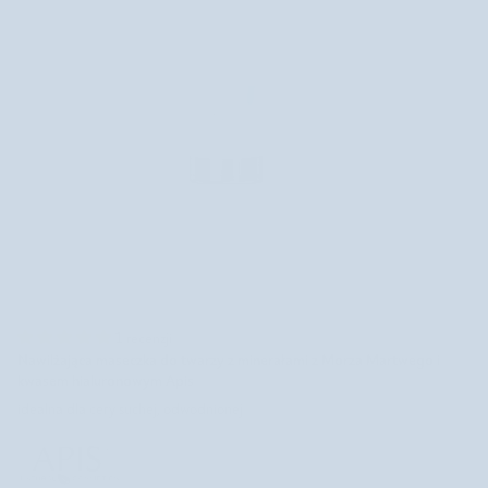
1 recenzji
Nawilżająca maseczka do twarzy z minerałami z Morza Martwego i
kwasem hialuronowym Apis
idealna dla cery suchej, odwodnionej