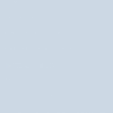
INFORMACJE
POMOC I KONTAKT
BEZPIECZNE PŁATNOŚCI I DOSTAWA
POBIERZ APLIKACJĘ MOBILNĄ NUTRIDOME
NEWSLETTER
Dołącz do newslettera i odbierz rabat!
+48 22 266 10 01
zadzwoń do nas od poniedziałku do piątku w godz.