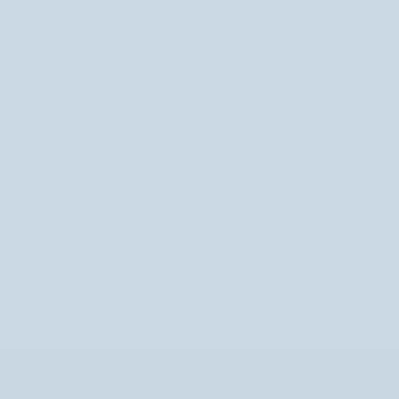
Anonimowy
Jestem bardzo zadowolona z tego produktu
Jestem bardzo zadowolona z tego produktu.
Jak zbierane są recenzje?
MOŻESZ TAKŻE POLUBIĆ