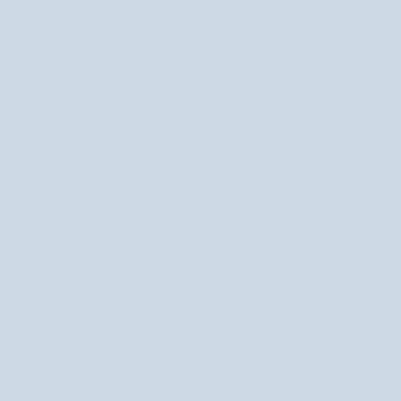
kolorycie.
Co znajdziesz w środku?
minerały z Morza Martwego - głęboko wnikają w pory skóry i
oczyszczają je, stymulują metabolizm komórkowy, aktywizują naturalne
funkcje skóry i wspomagają jej zdolność do wydalania substancji
toksycznych, działają na skórę łagodząco, wzmacniająco i
rewitalizująco, poprawiają dynamikę krążenia podskórnego
kolagen - ma działanie regenerujące skórę, odżywcze i
przeciwzmarszczkowe elastyna - wygładza zmarszczki, regeneruje i
poprawia witalność skóry
masło shea - posiada właściwości odżywcze i regenerujące, chroni
przed promieniowaniem UV
kwas hialuronowy - intensywnie nawilża olej arganowy - regeneruje
skórę, chroni przed przedwczesnym pojawieniem się zmarszczek,
łagodzi objawy trądziku młodzieńczego, alergii, łuszczycy
ekstrakt z aloesu - działa odżywczo i regenerująco na skórę, stymuluje
procesy odnowy naskórka, nawilża i łagodzi podrażnienia
ekstrakt z alg morskich - łagodzi podrażnienia, wzmacnia barierę
ochronną skóry, intensywnie nawilża
olej makadamia - hamuje proces starzenia się skóry, chroni przed
wpływem wolnych rodników, zmiękcza i wygładza