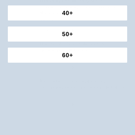
Nawilżający krem do twarzy na dzień
przeciwzmarszczkowy z olejem makadamia
40+
Nutridome
64,99 zł
WIĘCEJ OPCJI
50+
Niacynamid 15% serum do twarzy na
niedoskonałości Nutridome
60+
64,99 zł
WIĘCEJ OPCJI
Krem do twarzy na noc wygładzający i
ujędrniający z kwasem hialuronowym Nutridome
69,99 zł
WIĘCEJ OPCJI