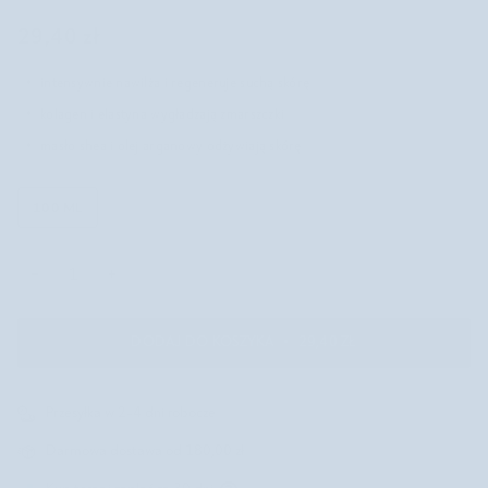
29,40 zł
intensywnie nawilża i regeneruje suchą skórę
kolagen i elastyna wygładzają zmarszczki
masło shea i olej arganowy odżywiają skórę
100 ML
−
+
DODAJ DO KOSZYKA
•
29,40 ZŁ
Przesyłka w 2-4 dni robocze
Darmowa dostawa od 180,00 zł