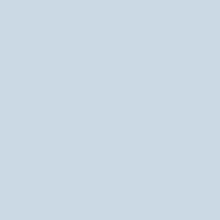
Recenzje klientów
5.00 z 5
Na podstawie 1 recenzji
1
0
0
0
0
Napisz recenzję
Sort by