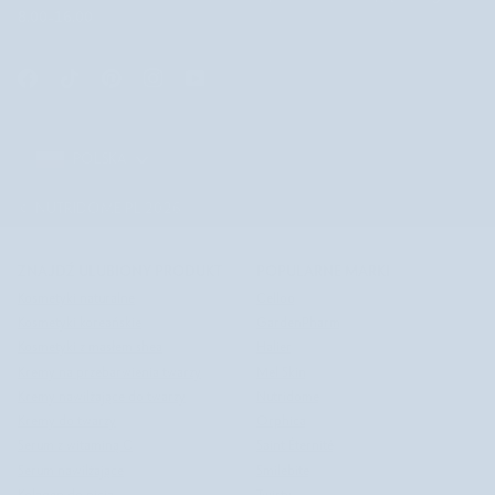
8.00-16.00
POLSKA
POLSKA
©
NUTRIDOME PL
2026
ZNAJDŹ ULUBIONY PRODUKT
POPULARNE MARKI
Kosmetyki naturalne
Celloo
Kosmetyki koreańskie
GardenPharm
Kosmetyki z masłem shea
Halier
Kremy na przebarwienia twarzy
Mel Skin
Kremy nawilżające do twarzy
Nutridome
Kremy do twarzy
Orphica
Serum z witaminą C
Saint Éternité
Serum nawilżające
Smilebite