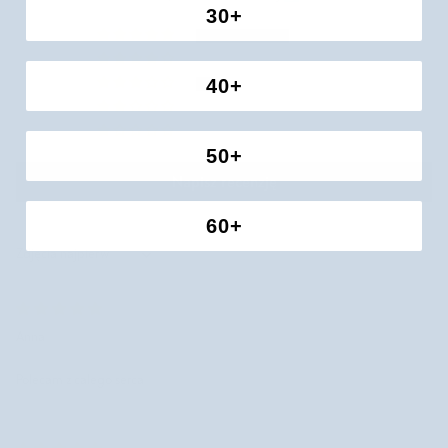
30+
5
0
40+
1
0
0
50+
Napisz recenzję
60+
Sort by
Anna
Polecam z calego serca