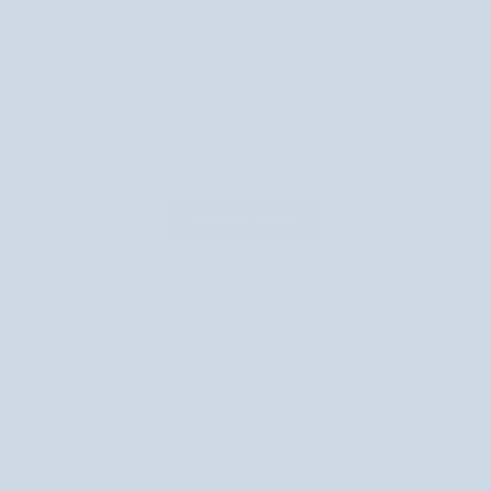
Wioletta
Fantastyczny produkt! Próbowałam sypkich pudrów różnych wiodących
marek, ale dopiero Paese spełnił wszystkie moje oczekiwania - pięknie
kryje, jest trwały, nie zbryla się i nie roluje nawet podczas upałów. 100%
jakości!
Załaduj więcej
Jak zbierane są recenzje?
MOŻESZ TAKŻE POLUBIĆ