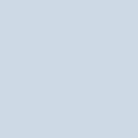
tuszuje cienie pod oczami
SKŁADNIKI
JAK UŻYWAĆ
O MARCE
PRODUCENT
KUP RAZEM Z
Pędzel do pudru z puszystym włosiem
Nutridome
50,99 zł
84,99 zł
DODAJ DO KOSZYKA