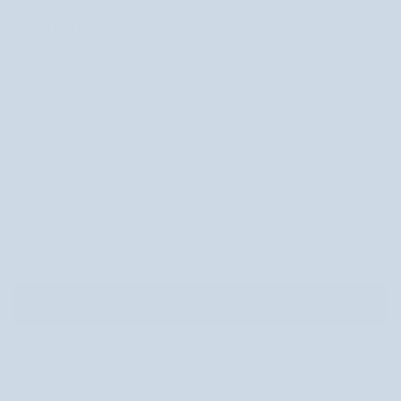
31,92 zł
Promocja
•
Oszczędzasz
7,98 zł
39,90 zł
Najniższa cena z ostatnich 30 dni: 39.90 zł
wygładza skórę i wydłuża trwałość korektora
olej z opuncji figowej dba o delikatną skórę pod oczami
formuła 100% wegańska
5,3 G
−
+
DODAJ DO KOSZYKA
•
31,92 ZŁ
Przesyłka w 2-4 dni robocze
Darmowa dostawa od 180,00 zł