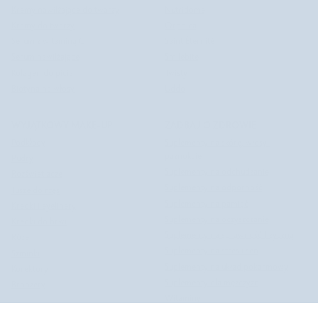
Kremy nawilżające do twarzy
Nutridome
Kremy do twarzy
Orphica
Serum z witaminą C
Saint Éternité
Serum nawilżające
Smilebite
Kolagen do picia
Twisty
Biotyna na włosy
Uddo
WYJĄTKOWY MAKE-UP
ZADBAJ O ZDROWIE
Podkłady
Suplementy na skórę, włosy i
paznokcie
Pudry
Suplementy na odchudzanie
Rozświetlacze
Suplementy na odporność
Tusze do rzęs
Suplementy na pamięć
Kredki i eyelinery
Suplementy na oczyszczanie
Kredki do brwi
Suplementy na sprawność fizyczną
Róże
Suplementy na stres i sen
Szminki
Suplementy na układ pokarmowy
Korektory
Suplementy dla mężczyzn
Bronzery
Witaminy