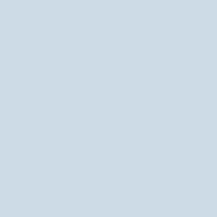
6 recenzji
Sypki puder pod oczy Puff Cloud wygładzający i niwelujący oznaki
starzenia Paese
przedłuża trwałość korektora, wygładza skórę