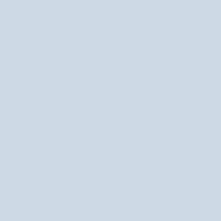
Mārlenā
Puder nie zmienia koloru podkładu, jest sypki,delikatny, nie bryli się,
jestem zadowolona
Agnieszka
U mnie sie nie sprawdzil. Podkreślił zmarszczki i cienie pod oczami.
Ania
Super puder pod oczy. Utrzymuję się cały dzień. Polecam.