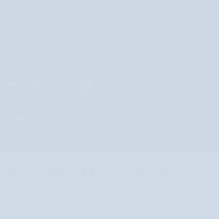
Dołącz do newslettera i odbierz rabat!
+48 22 266 10 01
zadzwoń do nas od poniedziałku do piątku w godz.
8.00-16.00
POLSKA
POLSKA
©
NUTRIDOME PL
2026
ZNAJDŹ ULUBIONY PRODUKT
POPULARNE MARKI
Kosmetyki naturalne
Celloo
Kosmetyki koreańskie
GardenPharm
Kosmetyki z masłem shea
Halier
Kremy na przebarwienia twarzy
Mel Skin