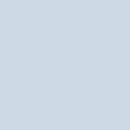
Kup teraz i zapłać za 30 dni
🎉 Zdobędziesz
31
punktów Nutridome za ten produkt!
Dowiedz się
więcej
OPIS
Sypki puder pod oczy Puff Cloud
Delikatna skóra wokół oczu wymaga wyjątkowej troski. Dlatego
przedłuża
powstał Puff Cloud – wygładzający puder pod oczy, który
trwałość korektora i tuszuje oznaki zmęczenia.
Formuła
rozpraszająca światło
wygładzi skórę bez nadmiernego obciążenia.
Zawarty w nim pielęgnujący olej z opuncji figowej zadba o okolice
Formuła produktu
szczególnie narażone na powstawanie zmarszczek.
jest w 100% wegańska.
Zalety puff cloud:
wegański
zawiera olej z opuncji figowej