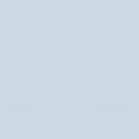
56,90 zł
wygładza i ujędrnia cerę dojrzałą i zmęczoną
wegańska formuła z witaminami A, E i C
delikatne satynowe wykończenie
KOLOR
-
101 CIEPŁY BEŻ
−
+
DODAJ DO KOSZYKA
•
56,90 ZŁ
Przesyłka w 2-4 dni robocze
Darmowa dostawa od 180,00 zł