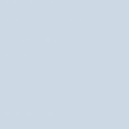
BEZPIECZNE PŁATNOŚCI I DOSTAWA
POBIERZ APLIKACJĘ MOBILNĄ NUTRIDOME
NEWSLETTER
Dołącz do newslettera i odbierz rabat!
+48 22 266 10 01
zadzwoń do nas od poniedziałku do piątku w godz.
8.00-16.00