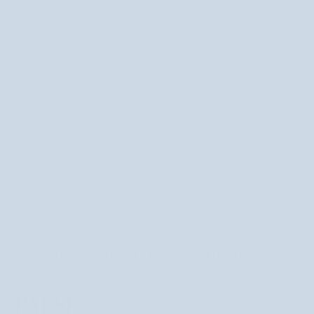
30 ml
1 recenzji
Liftingujący podkład do twarzy o kolorze ciepłego beżu Paese
dla cery suchej, zmęczonej i dojrzałej