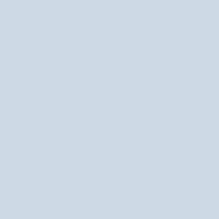
Kup teraz i zapłać za 30 dni
🎉 Zdobędziesz
56
punktów Nutridome za ten produkt!
Dowiedz się
więcej
OPIS
Podkład Lifting Foundation Paese
Wygładzająco - liftingujący podkład dla cery suchej, zmęczonej i
ujędrniają i
dojrzałej. Zawiera polimery liftingujące, które
uelastyczniają skórę
matuje, kryje niedoskonałości i
. Delikatnie
wyrównuje koloryt
. Zapewnia satynowe wykończenie. Formuła
podkładu jest w 100% wegańska.
Składniki aktywne:
liftingujące polimery – optycznie wygładzają zmarszczki, ujędrniają i
uelastyczniają skórę
krzem i magnez – stymulują syntezę kolagen
witaminy A, E i C –regenerują, nawilżają, rozświetlają skórę oraz