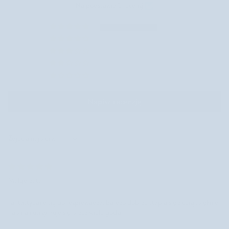
Na podstawie 1 recenzji
1
0
0
0
0
Napisz recenzję
Sort by
Małgorzata
Fantastycznie się go rozprowadza, bardzo dobrze stapia się z cerą ,pięknie
napina i utrzymuje się przez wiele godzin .