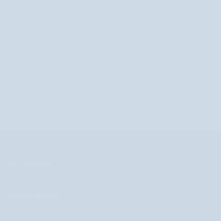
Jak zbierane są recenzje?
MOŻESZ TAKŻE POLUBIĆ
INFORMACJE
POMOC I KONTAKT