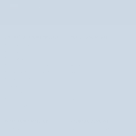
POLSKA
POLSKA
©
NUTRIDOME PL
2026
ZNAJDŹ ULUBIONY PRODUKT
POPULARNE MARKI
Kosmetyki naturalne
Celloo
Kosmetyki koreańskie
GardenPharm
Kosmetyki z masłem shea
Halier
Kremy na przebarwienia twarzy
Mel Skin
Kremy nawilżające do twarzy
Nutridome
Kremy do twarzy
Orphica
Serum z witaminą C
Saint Éternité
Serum nawilżające
Smilebite
Kolagen do picia
Twisty
Biotyna na włosy
Uddo
WYJĄTKOWY MAKE-UP
ZADBAJ O ZDROWIE
Podkłady
Suplementy na skórę, włosy i
paznokcie
Pudry