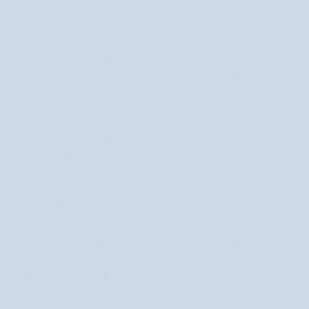
zwężenie porów
wygładzenie zmarszczek
Roller do twarzy z tygrysiego oka
pobudza drenaż
marki UDDO
limfatyczny
, wspomagany jest naturalny proces detoksykacji.
skóra lepiej funkcjonuje,
Poprawione krążenie krwi i limfy sprawia, że
cienie i obrzęki są zredukowane, a pory – zwężone.
Delikatne
wygładzić zmarszczki
przesuwanie kamiennym wałkiem pomaga
.
Roller wyposażony jest w dwie końcówki
Mniejszy wałek
.
doskonale
wygładzeniu skóry w okolicach oczu
sprawdza się w
. Natomiast
większy świetnie wymasuje np. czoło oraz szyję
.
Roller do twarzy z tygrysiego oka marki UDDO doskonale uzupełnia
pielęgnacyjne rytuały i nie tylko. To także piękny dodatek do
kosmetyczki – wzory na kamieniu przypominają fantastyczne wzory na
tygrysiej tęczówce, stąd nazwa. Tygrysie oko po dziś dzień uchodzi za
talizman. Wierzy się, że przynosi sukces, a nawet działa
Kamieniowi przypisywane są również
przeciwdepresyjnie.
właściwości lecznicze, pomocne przy schorzeniach m.in. układu
oddechowego i układu trawienia
.
naturalny kamień