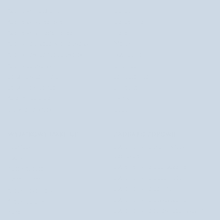
Kosmetyki naturalne
Celloo
Kosmetyki koreańskie
GardenPharm
Kosmetyki z masłem shea
Halier
Kremy na przebarwienia twarzy
Mel Skin
Kremy nawilżające do twarzy
Nutridome
Kremy do twarzy
Orphica
Serum z witaminą C
Saint Éternité
Serum nawilżające
Smilebite
Kolagen do picia
Twisty
Biotyna na włosy
Uddo
WYJĄTKOWY MAKE-UP
ZADBAJ O ZDROWIE
Podkłady
Suplementy na skórę, włosy i
paznokcie
Pudry
Suplementy na odchudzanie
Rozświetlacze
Suplementy na odporność
Tusze do rzęs
Suplementy na pamięć
Kredki i eyelinery
Suplementy na oczyszczanie
Kredki do brwi
Suplementy na sprawność fizyczną
Róże