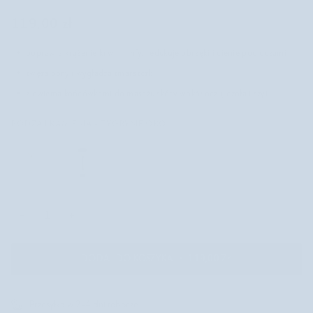
119,00 zł
poprawia krążenie krwi i limfy, redukuje obrzęki i cienie pod oczami
zwęża pory i wygładza zmarszczki
z dwiema końcówkami do masażu skóry wokół oczu, czoła i szyi
RODZAJ KAMIENIA
-
TYGRYSIE OKO
−
+
DODAJ DO KOSZYKA
•
119,00 ZŁ
Przesyłka w 2-4 dni robocze