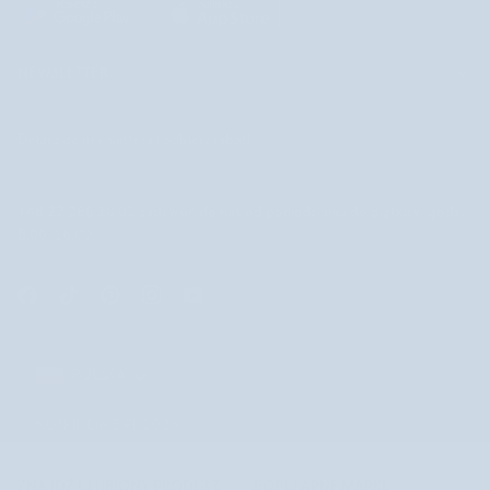
NEWSLETTER
Dołącz do newslettera i odbierz rabat!
+48 22 266 10 01
zadzwoń do nas od poniedziałku do piątku w godz.
8.00-16.00
POLSKA
POLSKA
©
NUTRIDOME PL
2026
ZNAJDŹ ULUBIONY PRODUKT
POPULARNE MARKI