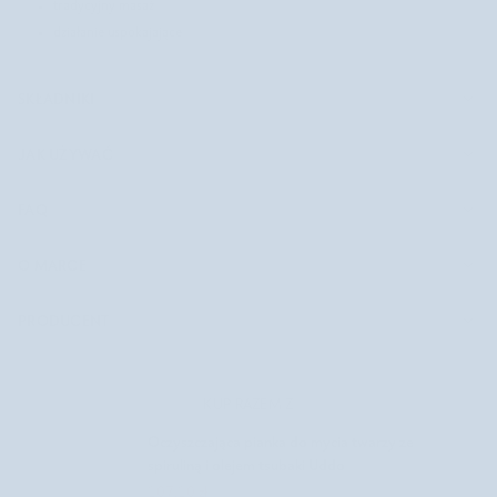
tradycyjny masaż
działanie uspokajające
SKŁADNIKI
JAK UŻYWAĆ
FAQ
O MARCE
PRODUCENT
KUP RAZEM Z
Oczyszczająca pianka do mycia twarzy ze
spiruliną i olejem tsubaki Uddo
107,10 zł
119,00 zł