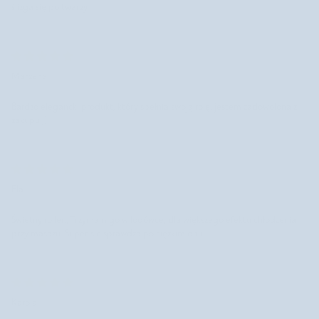
ślizga się po twarzy.
Marzena
Bardzo elegancki produkt, który spełnia swoją rolę. jestem zadowolona z
zakupu ;)
Ela
Świetny roller., Trzymam go w lodówce, dla większego efektu chłodzenia
przy masażu. Super sie sprawdza po ciężkim dniu.
Karola