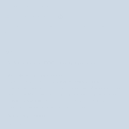
Darmowa dostawa od 180,00 zł
Kup teraz i zapłać za 30 dni
🎉 Zdobędziesz
119
punktów Nutridome za ten produkt!
Dowiedz się
więcej
OPIS
Roller do twarzy UDDO – moc tygrysiego oka
Roller do twarzy z tygrysiego oka
marki UDDO pomaga poprawić
cera wygląda młodziej, bardziej
wygląd twarzy. Po zabiegu
promiennie i świeżo
pobudzonego krążenia
. Dzieje się tak za sprawą
krwi i limfy
Masaż pomaga zmniejszyć obrzęki i przyczynić się do
.
redukcji cieni pod oczami
skutkuje
. Co więcej, taka stymulacja
zwężeniem porów i wygładzeniem zmarszczek
.
Sekret tygrysiego oka
redukcja cieni