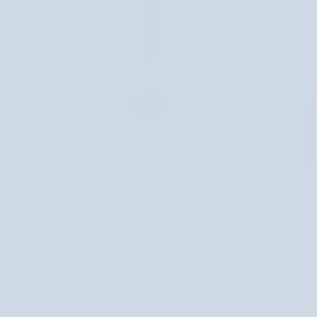
20 recenzji
Roller do twarzy z tygrysiego oka zmniejszający cienie i obrzęki
Uddo
wygładzenie zmarszczek, drenaż limfatyczny, zwężenie porów