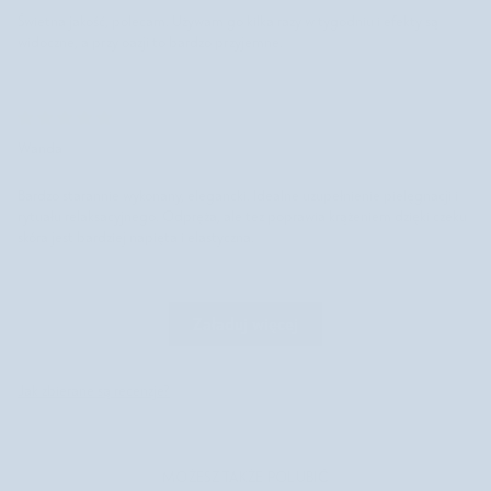
Świetna jakość, polecam. Używam go kilka razy w tygodniu i efekty są
widoczne, a przy oazji to bardzo przyjemne.
Wanda
Bardzo starannie wykonany, elegancki. Idealne uzupełnienie pielęgnacji i
rytuału relaksacyjnego. Odpręża, ale tez poprawia krążeniem dzięki czeku
skóra jest bardziej napięta i elastyczna.
Załaduj więcej
Jak zbierane są recenzje?
MOŻESZ TAKŻE POLUBIĆ