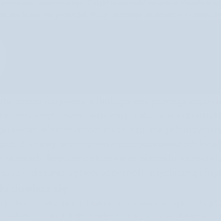
 przewodu pokarmowego. Dzięki zawartości związków bioaktywnych
yny, soplówka ma potencjał, który interesuje naukowców z całego św
Autorka: Paulina Nowakowska
Pasjonatka zdrowego stylu życia. Interesuje się świadomym odży
holistycznym podejściem do ludzkiego organizmu.
ata, często nazywana adaptogenem, pomaga organizm
 stresem i zmęczeniem, wspierając naturalną odporność
ięki swoim właściwościom może wspomagać utrzyman
godzić objawy przemęczenia oraz poprawiać zdolność 
okresach. Regularne stosowanie ekstraktu z soplówki
roju i zwiększeniu ogólnej odporności psychicznej i fizy
łu dowiesz się:
ion’s Mane) – właściwości, działanie i zastosowanie w suplementacji
C
?
Działanie neuroprotekcyjne i wpływ na mózg
Kto może skorzystać z su