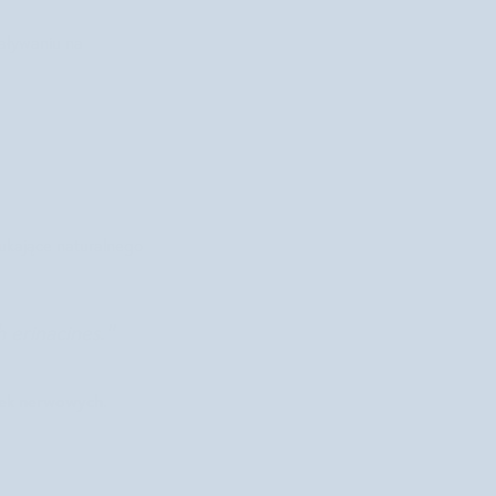
iaływaniu na
zukające naturalnego
 erinacines."
rek nerwowych.