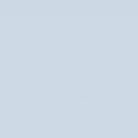
łka
od 180 zł
4,7 na podstawie
100,000+ recenzji
Starannie dobra
Szukaj
Y
MĘŻCZYZNA
LIFESTYLE
BLOG
jeżowata (Lion’s Mane) – właściwo
i zastosowanie w suplementacji
znana również jako Lion’s Mane, to wyjątkowy grzyb o właściwośc
, przeciwzapalnych i wspierających funkcje poznawcze. Od wieków
, dziś zdobywa popularność wśród osób szukających naturalnego w