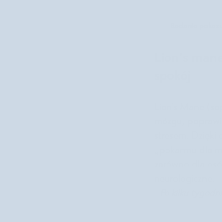
Badanie pokazu
Lion's mane
spokój
Lion’s Mane (so
mózgu, poprawia
stresem. Dzięki
„pokarmu dla m
zarówno dla osó
neurologiczne.
Po kilku tygodn