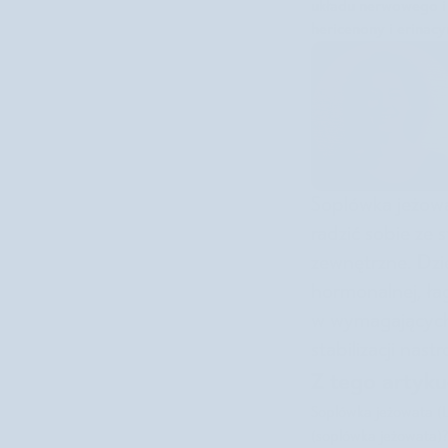
układu nerwowego i
hericenony i erinac
Soplówka jeżow
radzić sobie ze
zewnętrzne. Dz
hormonalnej, ła
w wymagających 
stabilizacji nast
Z tego artyku
Soplówka jeżowata (L
(soplówka jeżowata)