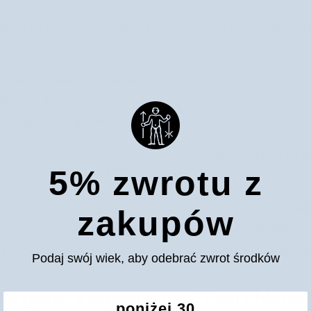
ływa nie tylko na pamięć, ale też na zdrowie psychiczne. Dzięki oddz
GF:
ny lękowe i napięcie emocjonalne
objawami depresji
snu i ogólne samopoczucie.
iona przez osoby narażone na stres, pracujące w dużym napięciu lub s
5% zwrotu z
astroju bez efektu otępienia.
 properties of Hericium erinaceus mycelia enriched with
zakupów
Behavioural Neurology, Li I.,C. (2018)2018:580
ń nad wpływem soplówki na neurogenezę, nastrój i ochronę komó
Podaj swój wiek, aby odebrać zwrot środków
orzystać z suplementacji Lion’s Mane?
poniżej 30