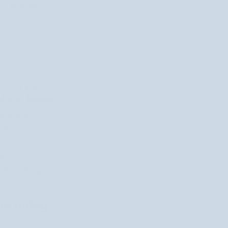
ego
Naturalny
ym wyglądzie –
 Mane. Rośnie
owana w
ch.
ancję
 równowagi.
 na mózg