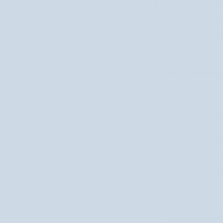
Lion’s Mane jes
psychoaktywneg
przy wyższych 
Lion's mane
W tradycyjnej medycy
trawiennych. Dziś wie
działa przeciwzapa
może wspomagać l
chroni komórki pr
Jej właściwości prze
organizmu.
"Improving effe