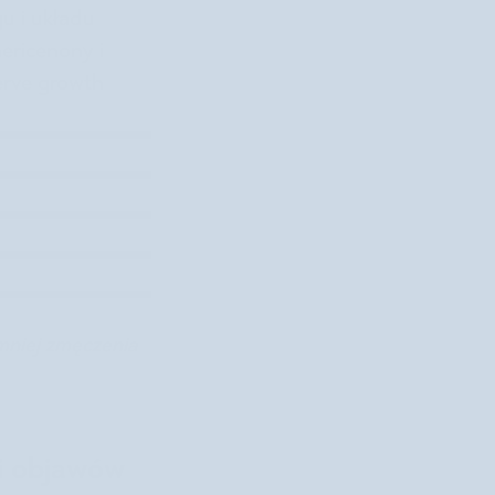
u i układu
ericenony i
erve growth
 mniej zmęczenia
 i objawów