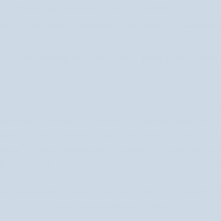
Phytotherapy Research, Mori K., (2009) 367–372.
jące poprawę funkcji poznawczych u osób starszych po suplementac
 - naturalny adaptogen, który wspiera
plówka jeżowata) to naturalny suplement, który realni
 pamięć, ułatwia koncentrację i pomaga lepiej radzić
 działaniu neuroprotekcyjnemu i regeneracyjnemu zysk
ózgu”. Dobrze tolerowany i bezpieczny, może być w
b aktywnych umysłowo, jak i tych dbających o zdrow
iach zauważyłem poprawę pamięci i mniej nerwowości. Ś
sposób na wspomaganie głowy.