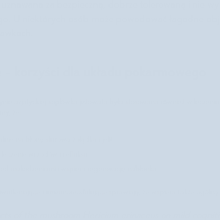
t uznawana za bezpieczną, dobrze tolerowaną i nie wy
o. U niektórych osób może powodować łagodne ob
dawkach.
 - korzyści dla układu pokarmowego
nie azjatyckiej soplówka jeżowata była stosowana również w leczen
my, że:
lnie na błonę śluzową żołądka i jelit
eczenie wrzodów i refluksu
zed uszkodzeniami i wspiera regenerację nabłonka
ciwutleniające i immunomodulujące sprawiają, że wspiera także ogóln
cts of the mushroom Hericium erinaceus on mild cognit