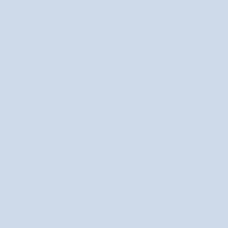
Najbardziej zna
nerwowego. Zwią
erinacyny – sty
factor). NGF o
wzrost i regene
stworzenie now
poprawę pamięci
zapamiętywanie 
regenerację uk
„Stosuję Lion’s
Lion's mane