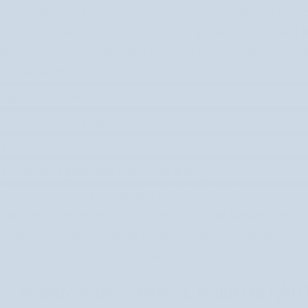
nym działaniem soplówki jest wspieranie zdrowia mózg
zki aktywne zawarte w grzybie – przede wszystkim h
mulują produkcję czynnika wzrostu nerwów (NGF – n
dpowiada za:
rację neuronów
ych połączeń synaptycznych
 i koncentracji
i skupienie podczas nauki lub pracy
ładu nerwowego po urazach lub chorobach
 Mane podczas intensywnej pracy – lepsza koncentracja,
psychicznego. Czuję się bardziej skupiona i spokojna.”
Sylwia
 - wsparcie dla nastroju, redukcja lęku