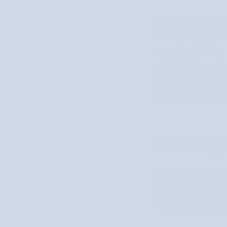
Suplementacja L
które pragną wz
zmagającym się 
się jako wsparci
problemami trawi
sposób, by zadb
Soplówka j
Najczęściej sto
hericenonów i e
Typowe dawki: 5