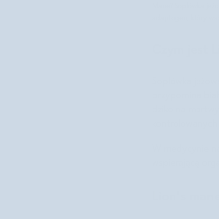
Mane?
Soplówka jeż
adaptogen, który wsp
Czym jest L
Soplówka jeżowa
przypomina biał
dziko na martwy
kontrolowanych
W medycynie nat
wspierającą org
Lion's mane