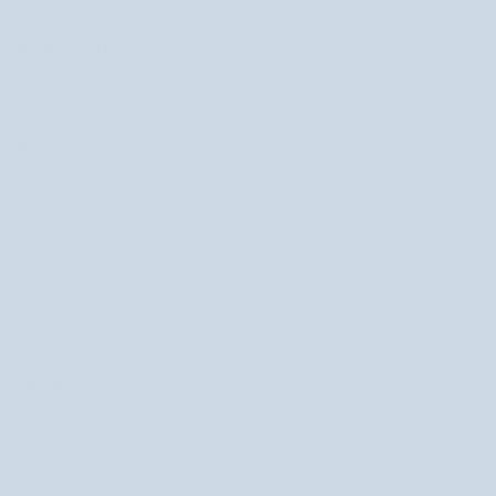
osobom: tym,
a także
iem. Sprawdzi
 osób z
. To naturalny
o
na zawartość
 połowie dnia.