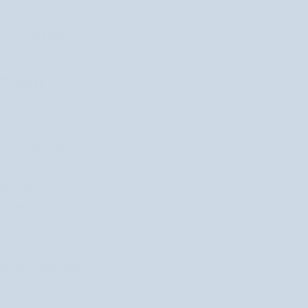
ji Lion’s Mane.
 mózg i
e wspiera pracę
 sobie ze
ał miano
sparciem
ie
wietny naturalny