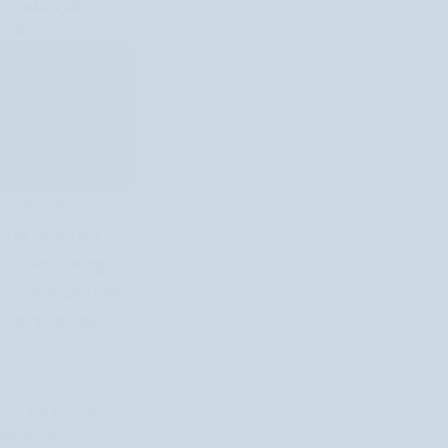
, takich jak
iata.
wianiem i
owi lepiej
 na czynniki
ie równowagi
do koncentracji
 sprzyja także
cznej.
zym jest Lion’s Mane
plementacji Lion’s