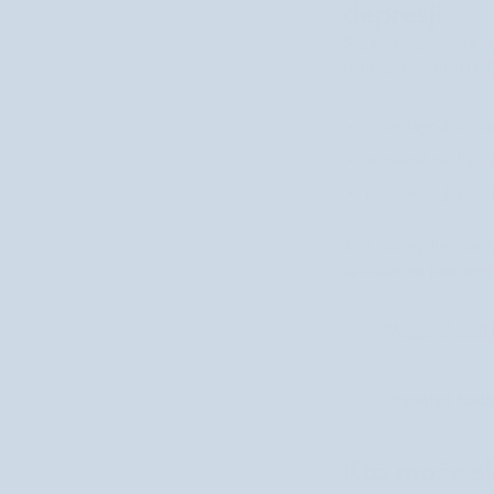
depresji
Soplówka jeżowata wp
neuroprzekaźniki i N
może łagodzić sta
wspierać osoby z 
poprawiać jakość 
Jest szczególnie cen
sposobu na poprawę n
"Neurohealth
Przegląd bada
Kto może sk