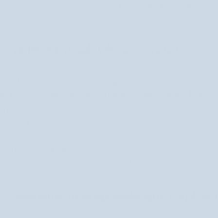
owata - dawkowanie i bezpieczeństwo
Korzyści dla układu pokarmow
iera mózg i spokój
ion’s Mane (soplówka jeżowata)?
ta (Hericium erinaceus) to grzyb o charakterystyczn
ą, puszystą lwią grzywę, stąd angielska nazwa Lion’s
m drewnie drzew liściastych, a dziś jest również hod
 warunkach do celów spożywczych i suplementacyjny
uralnej uznawana jest za tzw. adaptogen, czyli subst
anizm w przystosowaniu się do stresu i przywracaniu
 - działanie neuroprotekcyjne i wpływ