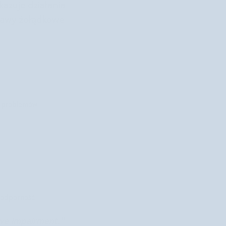
kazuje działania
jawy żołądkowe
iu problemów
ą odporność
ive impairment."