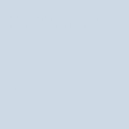
t
u
Kolorowe płukanki do włosów – sposób
r
b
na wymarzony odcień blondu
a
n
Jedną z największych zalet płukanek jest możliwość uzyskania
d
takiego odcienia koloru
blond
, o jakim zawsze marzyłyśmy. Jasne
o
włosy po koloryzacji wyglądają wprost fenomenalnie. Niestety efekt
w
ten utrzymuje się dość krótko. Z czasem na pasmach pojawiają się
ł
żółte refleksy, a blond nie prezentuje się już tak spektakularnie. Jak
o
temu zapobiec? Używając drogeryjnych płukanek do włosów blond!
s
Jakich?
ó
w
s
k
Różowa płukanka do włosów
1.
: marzy Ci się delikatny róż na
r
włosach? Wybierz różową płukankę i użyj nieco większej porcji
a
produktu niż standardowo. Efekt gwarantowany!
c
Czerwona płukanka do włosów
a
2.
: tak samo, jak różowa płukanka,
j
zapewni włosom przepiękny różowy odcień. Pozwoli przy tym
ą
pozbyć się zielonych refleksów. Te płukanki zalecane są do użycia na
c
jasnych włosach blond.