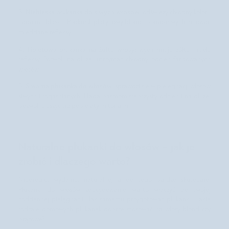
y
Niebieska płukanka do siwych włosów
3.
: odświeży chłodny kolor i
c
nada mu blasku. Podkreśli platynowy blond i pomoże wyeliminować
z
miedziane refleksy.
a
s
Fioletowa płukanka na żółte włosy
4.
: wyeliminuje żółte i rude
s
refleksy. Pozwoli na dłużej utrzymać chłodny odcień farbowanych
u
włosów.
s
z
Srebrna płukanka do włosów
5.
: sprawdzi się w pielęgnacji włosów
e
siwych i rozjaśnianych. Nada pasmom srebrzysty odcień i na dłużej
n
pozwoli cieszyć się popielatymi tonami.
i
a
d
o
Naturalne płukanki do włosów – jak je
k
zrobić i dlaczego warto?
a
ż
d
Niedrogie, wydajne, naturalne, a do tego bardzo skuteczne.
e
Płukanki do włosów zdecydowanie warto włączyć do swojej
g
codziennej
pielęgnacji
. Jak samemu przygotować płukanki i jakie
o
rodzaje domowych płukanek dobrze stosować na włosy blond czy
t
brązowe?
y