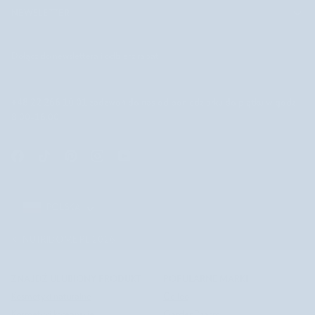
NEWSLETTER
Dołącz do newslettera i odbierz rabat!
+48 22 266 10 01
zadzwoń do nas od poniedziałku do piątku w godz.
8.00-16.00
POLSKA
POLSKA
©
NUTRIDOME PL
2026
ZNAJDŹ ULUBIONY PRODUKT
POPULARNE MARKI
Kosmetyki naturalne
Celloo
Kosmetyki koreańskie
GardenPharm