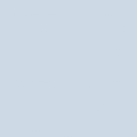
p
u
Płukanka z octu jabłkowego
-
: wykazuje właściwości wygładzające,
w
zapobiega puszeniu się włosów, wspomaga walkę z łupieżem, a do
ł
tego oczyszcza skalp z resztek produktów kosmetycznych. Jak
o
wykonać taką płukankę? Wystarczy dwie łyżki octu jabłkowego
s
rozpuścić w dwóch szklankach wody i gotowe. Można przystąpić do
ó
moczenia pasm. Czasem dobrym pomysłem będzie dodanie do
w
octowej płukanki świeżego soku z cytryny. Przepis na taką płukankę
H
znajdziesz w artykule o
domowych sposobach na przetłuszczające
a
się włosy
.
i
r
W
r
Płukanka z pokrzywy
-
: wzmacnia włosy, nadaje im jedwabistą
a
gładkość i przywraca utracony blask, a do tego przyspiesza porost.
p
Płukankę możemy przygotować ze świeżych pokrzyw (ta wersja
G
zawiera najwięcej składników odżywczych) – wystarczy 2–3 gałązki
l
pokrzywy zalać wrzątkiem, zaczekać do ostudzenia i odcedzić.
o
Można też użyć naparu z suszu lub herbaty w torebkach z pokrzywy.
v
Płukanka z piwa
-
: wysoka zawartość witamin i protein wzmocni i
odżywi włosy, a do tego solidnie je nabłyszczy. Płukankę wykonujemy