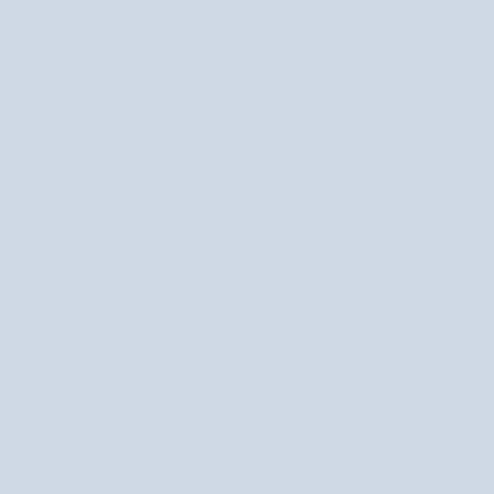
Kosmetyki z masłem shea
Halier
Kremy na przebarwienia twarzy
Mel Skin
Kremy nawilżające do twarzy
Nutridome
Kremy do twarzy
Orphica
Serum z witaminą C
Saint Éternité
Serum nawilżające
Smilebite
Kolagen do picia
Twisty
Biotyna na włosy
Uddo
WYJĄTKOWY MAKE-UP
ZADBAJ O ZDROWIE
Podkłady
Suplementy na skórę, włosy i
paznokcie
Pudry
Suplementy na odchudzanie
Rozświetlacze
Suplementy na odporność
Tusze do rzęs
Suplementy na pamięć
Kredki i eyelinery
Suplementy na oczyszczanie
Kredki do brwi
Suplementy na sprawność fizyczną
Róże
Suplementy na stres i sen
Szminki