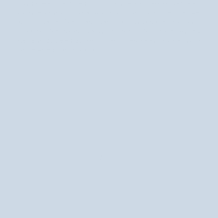
przygotowaniu, a do tego multifunkcyjne, kompleksowo zadbają o
kondycję wszystkich rodzajów włosów – od blond, przez brązowe,
aż po czarne. Nie masz czasu na przyrządzanie domowych
płukanek? Nie szkodzi! Zajrzyj do sklepu Nutridome, wybierz
kosmetyki do pielęgnacji
swoich pasm i ciesz się wymarzoną fryzurą
od pierwszego zastosowania.