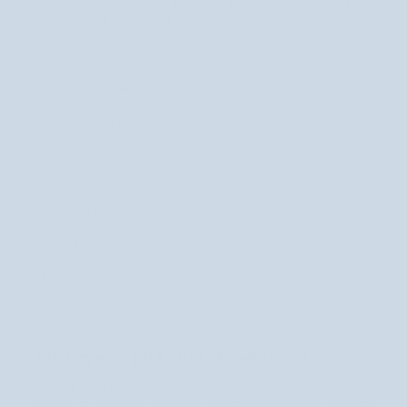
zaparzenie odpowiednich ziół lub na zakup gotowego preparatu.
Faktem jest, że płukanki są kosmetykami wielozadaniowym. Mogą
używać ich osoby w każdym wieku, by wzmocnić efekt pielęgnacji,
lub zafundować sobie małą metamorfozę.
Jak działają płukanki?
- Rozjaśniają lub przyciemniają włosy.
- Zapobiegają pojawianiu się żółtych refleksów na włosach
farbowanych.
- Odbudowują strukturę włosa, wzmacniają pasma.
- Zwiększają objętość.
- Zapobiegają puszeniu się pasm.
- Nawilżają włosy.
- Nadają pasmom blasku.
- Pobudzają mieszki włosowe do wzrostu.
- Zmiękczają i wygładzają włosy.
- Odżywiają włosy i skórę głowy.
Jak używać płukanek do włosów?
Płukankę aplikujemy na świeżo umyte i mokre włosy. Możemy
nałożyć ją zaraz po spłukaniu odżywki lub zamiast odżywki.