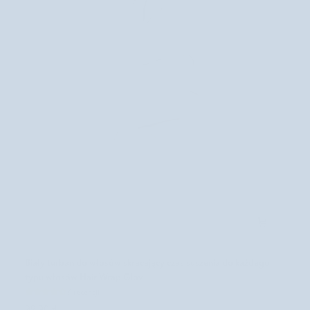
B
Biały turban do włosów skracający czas suszenia do każdego
i
typu włosów Hair Wrap Glov
a
7 recenzji
ł
99,90 zł
y