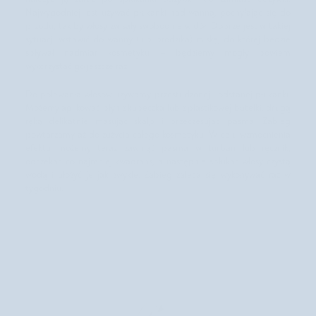
Najwygodniej jest używać płukanki nad wanną, pochylając się do
przodu, tak by włosy zwisały swobodnie w dół. Dobrze jest w takiej
sytuacji wstawić do wanny (lub brodzika) miskę, do której będzie
spływał nadmiar kosmetyku – będziemy mogły bowiem
wykorzystać go jeszcze raz.
Do polewania włosów używamy przestudzonej i odstanej płukanki.
Możemy aplikować płyn z kubeczka lub z plastikowej butelki, drugą
ręką delikatnie masując skalp i przeczesując pasma. Zabieg
powtarzamy aż do zużycia całego kosmetyku. W celu wzmocnienia
efektu możemy teraz zawinąć pasma w
turban
lub ręcznik,
odczekać co najmniej kwadrans, a następnie spłukać włosy czystą
wodą i ułożyć je jak zwykle. Zabieg zaleca się wykonywać raz w
tygodniu.