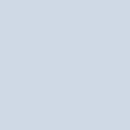
Pielęgnacja włosów wielu z nas oparta jest o szampony i
odżywki. Od czasu do czasu sięgamy też po maski. Coraz
większą popularność zyskują oleje, peelingi trychologiczne i
wcierki, ale co z płukankami? Produkty te, chętnie stosowane
przez nasze mamy i babcie, powoli wracają do łask. Po jakie
płukanki do włosów blond czy brązowych warto sięgać i jaki
efekt dzięki nim można uzyskać? Sprawdzamy!
Płukanki do włosów – czym są i jak
działają?
Płukanki do włosów są tak naprawdę
odżywkami
o lekkiej, płynnej
konsystencji. Jak nazwa sama wskazuje – służą do przemywania
pasm. W większości płukanki są produktami naturalnymi. Możemy
zdecydować się na samodzielne przygotowanie płukanki poprzez