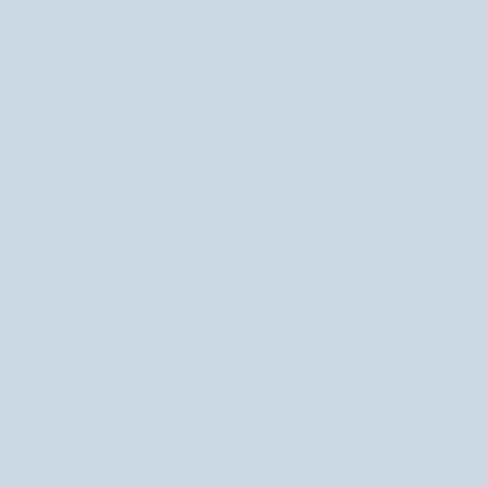
S
Szampon do włosów przetłuszczających się zapewniający
z
długotrwałą świeżość Nutridome
a
48 recenzji
m
44,99 zł
p
o
n
d
o
w
ł
Share
o
s