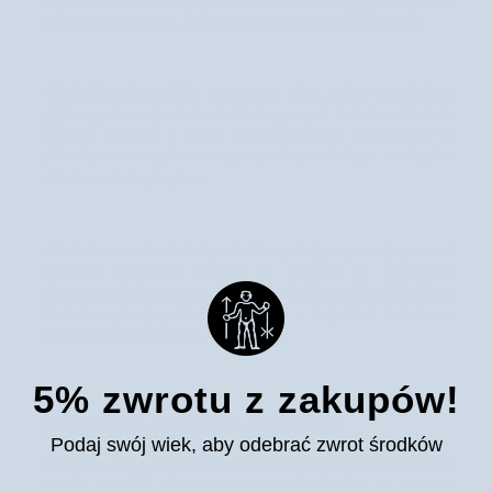
z odgazowanego piwa, które mieszamy w proporcji 1:1 z wodą.
Płukanka z kawy
-
: lekko przyciemnia włosy, nadaje im połysku i
głębi – polecana jest do włosów brązowych. Podobne działanie
wykazuje płukanka z szałwii lub z kory dębu. Sięgając po te
płukanki, warto użyć ciemnego ręcznika, na którym nie będzie
widać ewentualnych plam.
Płukanka z rumianku
-
: koi podrażniony skalp, regeneruje pasma i
ogranicza wypadanie włosów. Ze względu na właściwości
rozjaśniające polecana jest szczególnie do włosów blond. Podobne
działanie wykazuje płukanka z cytryny – ta jednak dodatkowo
ogranicza produkcję sebum.
5% zwrotu z zakupów!
Jak często stosować płukanki?
Podaj swój wiek, aby odebrać zwrot środków
Patrząc na długą listę właściwości kosmetycznych płukanek, można
odnieść wrażenie, że jest to cudowny kosmetyk na wszelkie