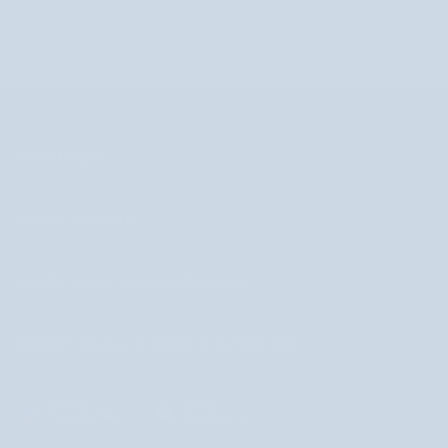
Jak zrobić loki na prostownicy, aby były trwałe? Prosty
Olej z czarnus
sposób
INFORMACJE
POMOC I KONTAKT
BEZPIECZNE PŁATNOŚCI I DOSTAWA
POBIERZ APLIKACJĘ MOBILNĄ NUTRIDOME